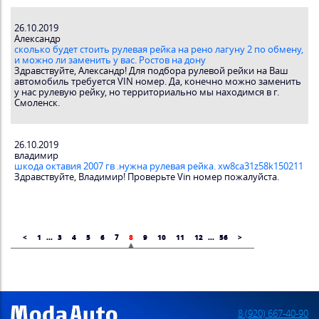
26.10.2019
Александр
сколько будет стоить рулевая рейка на рено лагуну 2 по обмену,
и можно ли заменить у вас. Ростов на дону
Здравствуйте, Александр! Для подбора рулевой рейки на Ваш
автомобиль требуется VIN номер. Да, конечно можно заменить
у нас рулевую рейку, но территориально мы находимся в г.
Смоленск.
26.10.2019
владимир
шкода октавия 2007 гв .нужна рулевая рейка. xw8ca31z58k150211
Здравствуйте, Владимир! Проверьте Vin номер пожалуйста.
<
1
...
3
4
5
6
7
8
9
10
11
12
...
56
>
8 (920) 667-40-90