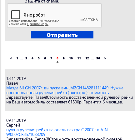
Защита от спама:
<
1
...
3
4
5
6
7
8
9
10
11
12
...
56
>
13.11.2019
Павел
Мазда 6II GH 2007г. выпуска вин JMZGH148281111449. Нужна
востановленная рулевая рейка ( электро ) стоимость
Здравствуйте, Павел!Стоимость восстановленной рулевой рейки
на Ваш автомобиль составляет 61500р. Гарантия 6 месяцев.
09.11.2019
Сергей
нужна рулевая рейка на опель вектра С 2007 г.в. VIN
W0L0ZCF3571088209
Здравствуйте, Сергей!Стоимость восстановленной рулевой