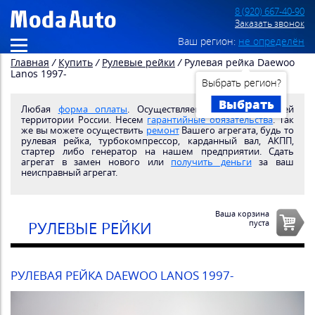
8 (920) 667-40-90
Заказать звонок
Ваш регион:
не определён
Главная
/
Купить
/
Рулевые рейки
/
Рулевая рейка Daewoo
Lanos 1997-
Выбрать регион?
Выбрать
Любая
форма оплаты
. Осуществляем
доставку
по всей
территории России. Несем
гарантийные обязательства
. Так
же вы можете осуществить
ремонт
Вашего агрегата, будь то
рулевая рейка, турбокомпрессор, карданный вал, АКПП,
стартер либо генератор на нашем предприятии. Сдать
агрегат в замен нового или
получить деньги
за ваш
неисправный агрегат.
Ваша корзина
пуста
РУЛЕВЫЕ РЕЙКИ
РУЛЕВАЯ РЕЙКА DAEWOO LANOS 1997-