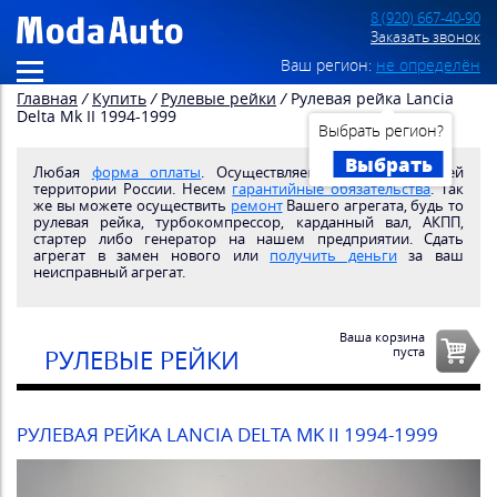
8 (920) 667-40-90
Заказать звонок
Ваш регион:
не определён
Главная
/
Купить
/
Рулевые рейки
/
Рулевая рейка Lancia
Delta Mk II 1994-1999
Выбрать регион?
Выбрать
Любая
форма оплаты
. Осуществляем
доставку
по всей
территории России. Несем
гарантийные обязательства
. Так
же вы можете осуществить
ремонт
Вашего агрегата, будь то
рулевая рейка, турбокомпрессор, карданный вал, АКПП,
стартер либо генератор на нашем предприятии. Сдать
агрегат в замен нового или
получить деньги
за ваш
неисправный агрегат.
Ваша корзина
пуста
РУЛЕВЫЕ РЕЙКИ
РУЛЕВАЯ РЕЙКА LANCIA DELTA MK II 1994-1999