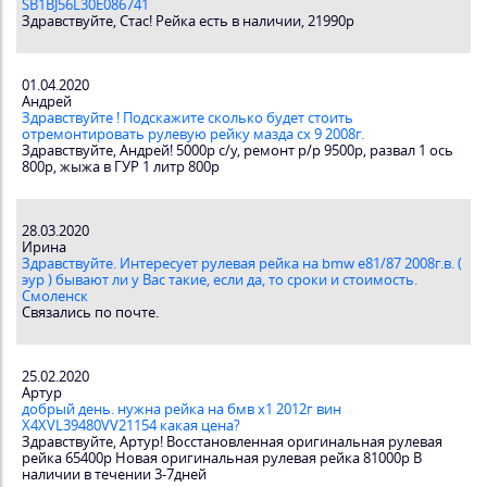
SB1BJ56L30E086741
Здравствуйте, Стас! Рейка есть в наличии, 21990р
01.04.2020
Андрей
Здравствуйте ! Подскажите сколько будет стоить
отремонтировать рулевую рейку мазда сх 9 2008г.
Здравствуйте, Андрей! 5000р с/у, ремонт р/р 9500р, развал 1 ось
800р, жыжа в ГУР 1 литр 800р
28.03.2020
Ирина
Здравствуйте. Интересует рулевая рейка на bmw e81/87 2008г.в. (
эур ) бывают ли у Вас такие, если да, то сроки и стоимость.
Смоленск
Связались по почте.
25.02.2020
Артур
добрый день. нужна рейка на бмв х1 2012г вин
X4XVL39480VV21154 какая цена?
Здравствуйте, Артур! Восстановленная оригинальная рулевая
рейка 65400р Новая оригинальная рулевая рейка 81000р В
наличии в течении 3-7дней