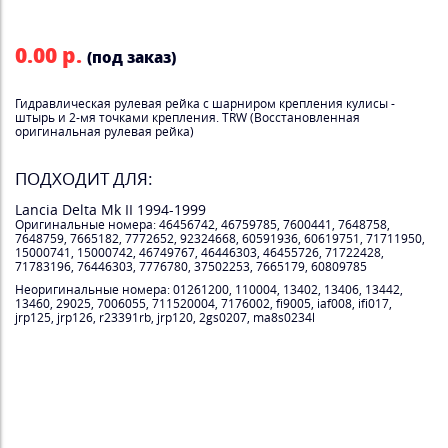
0.00 р.
(под заказ)
Гидравлическая рулевая рейка с шарниром крепления кулисы -
штырь и 2-мя точками крепления. TRW (Восстановленная
оригинальная рулевая рейка)
ПОДХОДИТ ДЛЯ:
Lancia Delta Mk II 1994-1999
Оригинальные номера: 46456742, 46759785, 7600441, 7648758,
7648759, 7665182, 7772652, 92324668, 60591936, 60619751, 71711950,
15000741, 15000742, 46749767, 46446303, 46455726, 71722428,
71783196, 76446303, 7776780, 37502253, 7665179, 60809785
Неоригинальные номера: 01261200, 110004, 13402, 13406, 13442,
13460, 29025, 7006055, 711520004, 7176002, fi9005, iaf008, ifi017,
jrp125, jrp126, r23391rb, jrp120, 2gs0207, ma8s0234l