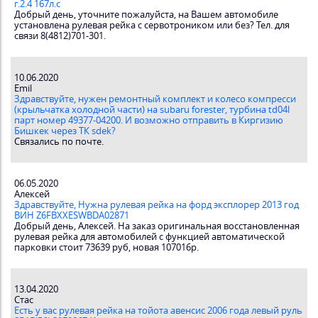
г.2.4 167л.с
Добрый день, уточните пожалуйста, на Вашем автомобиле
установлена рулевая рейка с сервотроником или без? Тел. для
связи 8(4812)701-301.
10.06.2020
Emil
Здравствуйте, нужен ремонтный комплект и колесо компресси
(крыльчатка холодной части) на subaru forester, турбина td04l
парт номер 49377-04200. И возможно отправить в Киргизию
Бишкек через ТК sdek?
Связались по почте.
06.05.2020
Алексей
Здравствуйте, Нужна рулевая рейка на форд эксплорер 2013 год
ВИН Z6FBXXESWBDA02871
Добрый день, Алексей. На заказ оригинальная восстановленная
рулевая рейка для автомобилей с функцией автоматической
парковки стоит 73639 руб, новая 107016р.
13.04.2020
Стас
Есть у вас рулевая рейка на тойота авенсис 2006 года левый руль