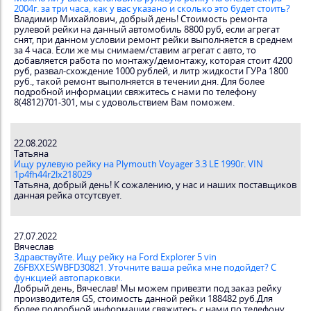
2004г. за три часа, как у вас указано и сколько это будет стоить?
Владимир Михайлович, добрый день! Стоимость ремонта
рулевой рейки на данный автомобиль 8800 руб, если агрегат
снят, при данном условии ремонт рейки выполняется в среднем
за 4 часа. Если же мы снимаем/ставим агрегат с авто, то
добавляется работа по монтажу/демонтажу, которая стоит 4200
руб, развал-схождение 1000 рублей, и литр жидкости ГУРа 1800
руб., такой ремонт выполняется в течении дня. Для более
подробной информации свяжитесь с нами по телефону
8(4812)701-301, мы с удовольствием Вам поможем.
22.08.2022
Татьяна
Ищу рулевую рейку на Plymouth Voyager 3.3 LE 1990г. VIN
1p4fh44r2lx218029
Татьяна, добрый день! К сожалению, у нас и наших поставщиков
данная рейка отсутсвует.
27.07.2022
Вячеслав
Здравствуйте. Ищу рейку на Ford Explorer 5 vin
Z6FBXXESWBFD30821. Уточните ваша рейка мне подойдет? С
функцией автопарковки.
Добрый день, Вячеслав! Мы можем привезти под заказ рейку
производителя GS, стоимость данной рейки 188482 руб.Для
более подробной информации свяжитесь с нами по телефону