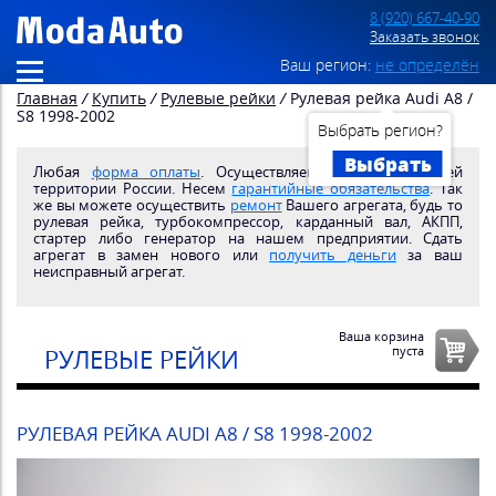
8 (920) 667-40-90
Заказать звонок
Ваш регион:
не определён
Главная
/
Купить
/
Рулевые рейки
/
Рулевая рейка Audi A8 /
S8 1998-2002
Выбрать регион?
Выбрать
Любая
форма оплаты
. Осуществляем
доставку
по всей
территории России. Несем
гарантийные обязательства
. Так
же вы можете осуществить
ремонт
Вашего агрегата, будь то
рулевая рейка, турбокомпрессор, карданный вал, АКПП,
стартер либо генератор на нашем предприятии. Сдать
агрегат в замен нового или
получить деньги
за ваш
неисправный агрегат.
Ваша корзина
пуста
РУЛЕВЫЕ РЕЙКИ
РУЛЕВАЯ РЕЙКА AUDI A8 / S8 1998-2002