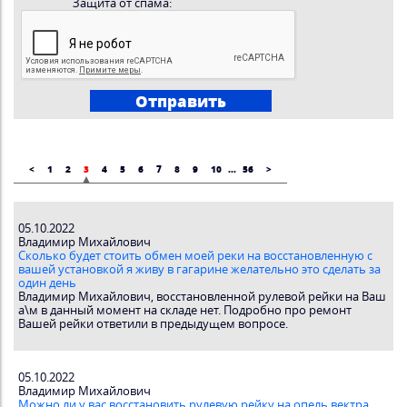
Защита от спама:
<
1
2
3
4
5
6
7
8
9
10
...
56
>
05.10.2022
Владимир Михайлович
Сколько будет стоить обмен моей реки на восстановленную с
вашей установкой я живу в гагарине желательно это сделать за
один день
Владимир Миxaйлович, восстановленной рулевой рейки на Ваш
а\м в данный момент на складе нет. Подробно про ремонт
Вашей рейки ответили в предыдущем вопросе.
05.10.2022
Владимир Михайлович
Можно ли у вас восстановить рулевую рейку на опель вектра