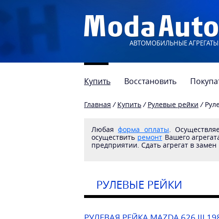
АВТОМОБИЛЬНЫЕ АГРЕГАТЫ
Купить
Восстановить
Покупа
Главная
/
Купить
/
Рулевые рейки
/
Руле
Любая
форма оплаты
. Осуществл
осуществить
ремонт
Вашего агрегата
предприятии. Сдать агрегат в замен
РУЛЕВЫЕ РЕЙКИ
РУЛЕВАЯ РЕЙКА MAZDA 626 III 19