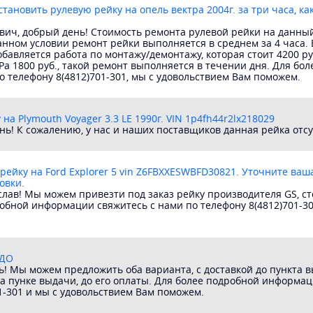
тановить рулевую рейку на опель вектра 2004г. за три часа, как
ич, добрый день! Стоимость ремонта рулевой рейки на данный
данном условии ремонт рейки выполняется в среднем за 4 часа.
 добавляется работа по монтажу/демонтажу, которая стоит 4200 р
Ра 1800 руб., такой ремонт выполняется в течении дня. Для б
о телефону 8(4812)701-301, мы с удовольствием Вам поможем.
на Plymouth Voyager 3.3 LE 1990г. VIN 1p4fh44r2lx218029
нь! К сожалению, у нас и наших поставщиков данная рейка отсу
рейку на Ford Explorer 5 vin Z6FBXXESWBFD30821. Уточните ваш
овки.
слав! Мы можем привезти под заказ рейку производителя GS, с
обной информации свяжитесь с нами по телефону 8(4812)701-30
НДО
ь! Мы можем предложить оба варианта, с доставкой до пункта в
а пунке выдачи, до его оплаты. Для более подробной информац
1-301 и мы с удовольствием Вам поможем.