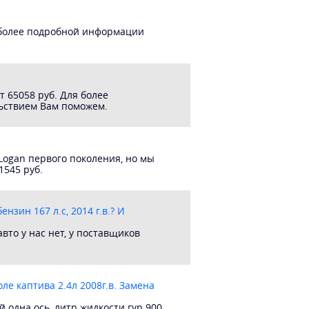
я более подробной информации
 65058 руб. Для более
льствием Вам поможем.
Logan первого поколения, но мы
1545 руб.
зин 167 л.с, 2014 г.в.? И
вто у нас нет, у поставщиков
ле каптива 2.4л 2008г.в. Замена
 одна ось, литр жидкости гур 900