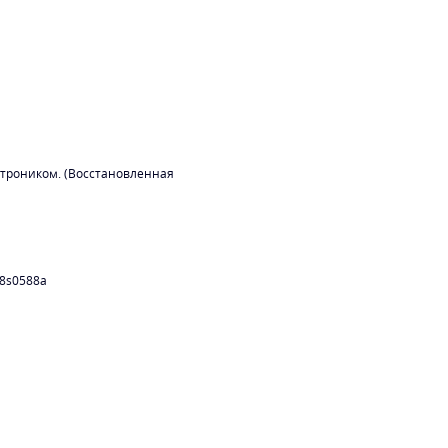
отроником. (Восстановленная
8s0588a