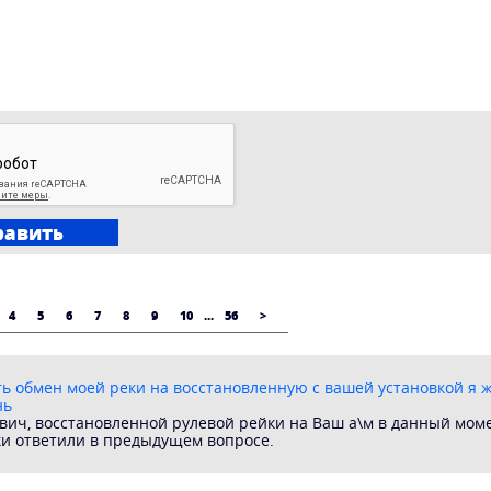
4
5
6
7
8
9
10
...
56
>
ть обмен моей реки на восстановленную с вашей установкой я ж
нь
ич, восстановленной рулевой рейки на Ваш а\м в данный момен
и ответили в предыдущем вопросе.