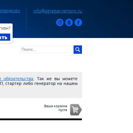
определён
info@agregat-remont.ru
гион?
ать
 обязательства
. Так же вы можете
ПП, стартер либо генератор на нашем
Ваша корзина
пуста