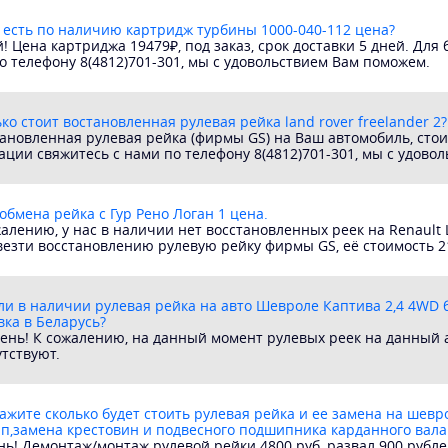
 есть по наличию картридж турбины 1000-040-112 цена?
 Цена картриджа 19479₽, под заказ, срок доставки 5 дней. Дл
о телефону 8(4812)701-301, мы с удовольствием Вам поможем.
ко стоит востановленная рулевая рейка land rover freelander 2?
ановленная рулевая рейка (фирмы GS) на Ваш автомобиль, стоит
ции свяжитесь с нами по телефону 8(4812)701-301, мы с удово
обмена рейка с Гур Рено Логан 1 цена.
алению, у нас в наличии нет восстановленных реек на Renault 
езти восстановлению рулевую рейку фирмы GS, её стоимость 2
ли в наличии рулевая рейка на авто Шевроле Каптива 2,4 4WD бен
ка в Беларусь?
ень! К сожалению, на данный момент рулевых реек на данный а
утствуют.
ажите сколько будет стоить рулевая рейка и ее замена на шевро
п,замена крестовин и подвесного подшипника карданного вала
ь! Демонтаж/монтаж рулевой рейки 4800 руб, развал 900 рублей