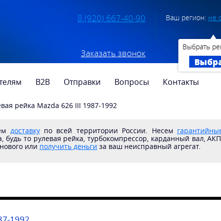
8 (920) 667-40-90
Ваш регион:
не 
Выбрать ре
Заказать звонок
Выбр
телям
B2B
Отправки
Вопросы
Контакты
вая рейка Mazda 626 III 1987-1992
яем
доставку
по всей территории России. Несем
гарантийные
, будь то рулевая рейка, турбокомпрессор, карданный вал, АК
 нового или
получить деньги
за ваш неисправный агрегат.
87-1992