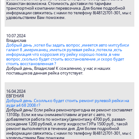
Казахстан возможна. Стоимость доставки по тарифам
транспортной компании перевозчика. Для более подробной
информации свяжитесь с нами по телефону 8(4812)701-301, мы с
удовольствием Вам поможем.
10.07.2024
Владислав
Добрый день ,хотел бы задать вопрос ,имеется авто митсубиси
галант 8 ,американец ,иметься рулевая рейка ,потекла ,есть
информация что коррозия эту рейку хорошо поела ,в чем
вопрос ,сколько будет стоить восстановление ,и скоро будет
стоить восстановленная ?
Добрый день, Владислав! К сожалению, у нас и наших
поставщиков данная рейка отсутствует.
16.04.2024
ЕВГЕНИЯ
Добрый день .Сколлько будет стоить ремонт рулевой рейки на
ауди а4 б8 2008 г?
Добрый день! Если рейка ремонопригодна ее ремонт составляет
13100р. Если же мы снимаем/ставим агрегат с авто, то
добавляется работа по монтажу/демонтажу 4700 руб, развал-
схождение 1200 рублей, и литр жидкости ГУРа 1500 руб., такой
ремонт выполняется в течении дня. Для более подробной
информации свяжитесь с нами по телефону 8(4812)701-301, мы с
удовольствием Вам поможем.