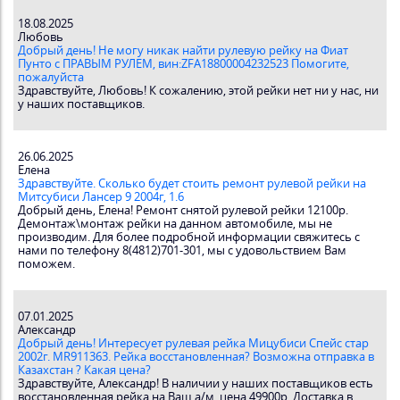
18.08.2025
Любовь
Добрый день! Не могу никак найти рулевую рейку на Фиат
Пунто с ПРАВЫМ РУЛЕМ, вин:ZFA18800004232523 Помогите,
пожалуйста
Здравствуйте, Любовь! К сожалению, этой рейки нет ни у нас, ни
у наших поставщиков.
26.06.2025
Елена
Здравствуйте. Сколько будет стоить ремонт рулевой рейки на
Митсубиси Лансер 9 2004г, 1.6
Добрый день, Елена! Ремонт снятой рулевой рейки 12100р.
Демонтаж\монтаж рейки на данном автомобиле, мы не
производим. Для более подробной информации свяжитесь с
нами по телефону 8(4812)701-301, мы с удовольствием Вам
поможем.
07.01.2025
Александр
Добрый день! Интересует рулевая рейка Мицубиси Спейс стар
2002г. MR911363. Рейка восстановленная? Возможна отправка в
Казахстан ? Какая цена?
Здравствуйте, Александр! В наличии у наших поставщиков есть
восстановленная рейка на Ваш а/м, цена 49900р. Доставка в