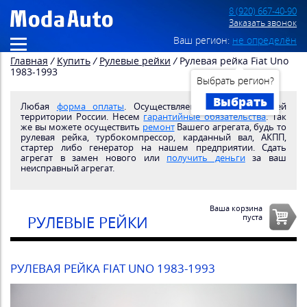
8 (920) 667-40-90
Заказать звонок
Ваш регион:
не определён
Главная
/
Купить
/
Рулевые рейки
/
Рулевая рейка Fiat Uno
1983-1993
Выбрать регион?
Выбрать
Любая
форма оплаты
. Осуществляем
доставку
по всей
территории России. Несем
гарантийные обязательства
. Так
же вы можете осуществить
ремонт
Вашего агрегата, будь то
рулевая рейка, турбокомпрессор, карданный вал, АКПП,
стартер либо генератор на нашем предприятии. Сдать
агрегат в замен нового или
получить деньги
за ваш
неисправный агрегат.
Ваша корзина
пуста
РУЛЕВЫЕ РЕЙКИ
РУЛЕВАЯ РЕЙКА FIAT UNO 1983-1993