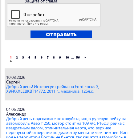
Защита от спама:
1
2
3
4
5
6
7
8
9
10
...
56
>
10.08.2026
Сергей
Добрый день! Интересует рейка на Ford Focus 3,
X9FKXXEEBKBT14772, 2011 г., механика, 125л.с.
04.06.2026
Александр
Добрый день подскажите пожалуйста, ищю рулевую рейку на
автомобиль Авео т 250, мотор стоит на 109 л/с, F16D3, рейка с
квадратным валом, отличительная черта, что верхнее
перепускной отверстие по диаметру меньше чем нижнее. Вин
код на территори России не бьётся, так как этот автомобиль в