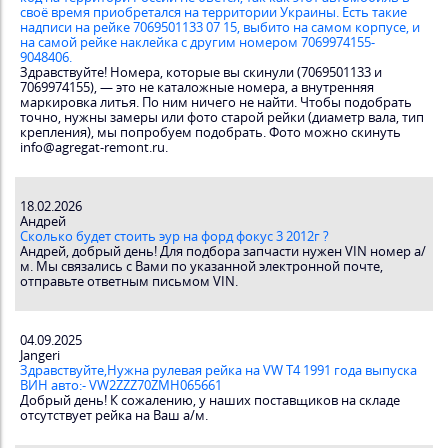
своё время приобретался на территории Украины. Есть такие
надписи на рейке 7069501133 07 15, выбито на самом корпусе, и
на самой рейке наклейка с другим номером 7069974155-
9048406.
Здравствуйте! Номера, которые вы скинули (7069501133 и
7069974155), — это не каталожные номера, а внутренняя
маркировка литья. По ним ничего не найти. Чтобы подобрать
точно, нужны замеры или фото старой рейки (диаметр вала, тип
крепления), мы попробуем подобрать. Фото можно скинуть
info@agregat-remont.ru.
18.02.2026
Андрей
Сколько будет стоить эур на форд фокус 3 2012г ?
Андрей, добрый день! Для подбора запчасти нужен VIN номер а/
м. Мы связались с Вами по указанной электронной почте,
отправьте ответным письмом VIN.
04.09.2025
Jangeri
Здравствуйте,Нужна рулевая рейка на VW T4 1991 года выпуска
ВИН авто:- VW2ZZZ70ZMH065661
Добрый день! К сожалению, у наших поставщиков на складе
отсутствует рейка на Ваш а/м.