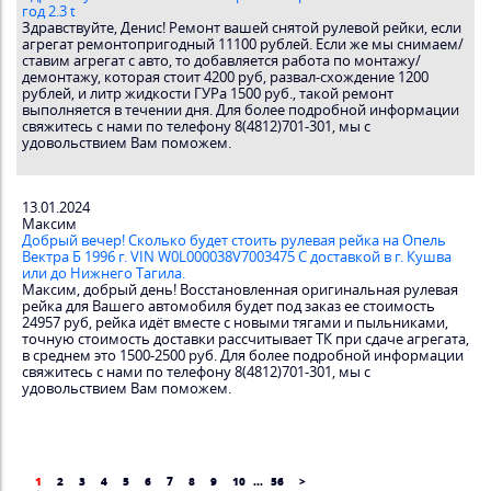
год 2.3 t
Здравствуйте, Денис! Ремонт вашей снятой рулевой рейки, если
агрегат ремонтопригодный 11100 рублей. Если же мы снимаем/
ставим агрегат с авто, то добавляется работа по монтажу/
демонтажу, которая стоит 4200 руб, развал-схождение 1200
рублей, и литр жидкости ГУРа 1500 руб., такой ремонт
выполняется в течении дня. Для более подробной информации
свяжитесь с нами по телефону 8(4812)701-301, мы с
удовольствием Вам поможем.
13.01.2024
Максим
Добрый вечер! Сколько будет стоить рулевая рейка на Опель
Вектра Б 1996 г. VIN W0L000038V7003475 С доставкой в г. Кушва
или до Нижнего Тагила.
Максим, добрый день! Восстановленная оригинальная рулевая
рейка для Вашего автомобиля будет под заказ ее стоимость
24957 руб, рейка идёт вместе с новыми тягами и пыльниками,
точную стоимость доставки рассчитывает ТК при сдаче агрегата,
в среднем это 1500-2500 руб. Для более подробной информации
свяжитесь с нами по телефону 8(4812)701-301, мы с
удовольствием Вам поможем.
1
2
3
4
5
6
7
8
9
10
...
56
>