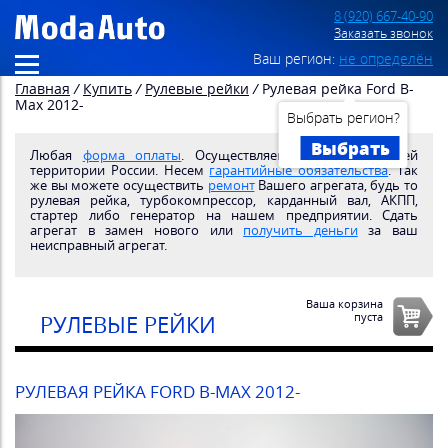
8 (920) 667-40-90
Заказать звонок
Ваш регион:
не определён
Главная
/
Купить
/
Рулевые рейки
/
Рулевая рейка Ford B-
Max 2012-
Выбрать регион?
Выбрать
Любая
форма оплаты
. Осуществляем
доставку
по всей
территории России. Несем
гарантийные обязательства
. Так
же вы можете осуществить
ремонт
Вашего агрегата, будь то
рулевая рейка, турбокомпрессор, карданный вал, АКПП,
стартер либо генератор на нашем предприятии. Сдать
агрегат в замен нового или
получить деньги
за ваш
неисправный агрегат.
Ваша корзина
пуста
РУЛЕВЫЕ РЕЙКИ
РУЛЕВАЯ РЕЙКА FORD B-MAX 2012-