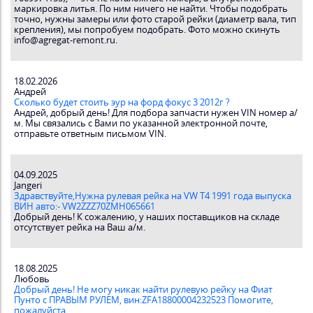
маркировка литья. По ним ничего не найти. Чтобы подобрать
точно, нужны замеры или фото старой рейки (диаметр вала, тип
крепления), мы попробуем подобрать. Фото можно скинуть
info@agregat-remont.ru.
18.02.2026
Андрей
Сколько будет стоить эур на форд фокус 3 2012г ?
Андрей, добрый день! Для подбора запчасти нужен VIN номер а/
м. Мы связались с Вами по указанной электронной почте,
отправьте ответным письмом VIN.
04.09.2025
Jangeri
Здравствуйте,Нужна рулевая рейка на VW T4 1991 года выпуска
ВИН авто:- VW2ZZZ70ZMH065661
Добрый день! К сожалению, у наших поставщиков на складе
отсутствует рейка на Ваш а/м.
18.08.2025
Любовь
Добрый день! Не могу никак найти рулевую рейку на Фиат
Пунто с ПРАВЫМ РУЛЕМ, вин:ZFA18800004232523 Помогите,
пожалуйста