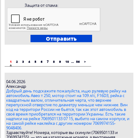
Защита от спама:
1
2
3
4
5
6
7
8
9
10
...
56
>
04.06.2026
Александр
Добрый день подскажите пожалуйста, ищю рулевую рейку на
автомобиль Авео т 250, мотор стоит на 109 л/с, F16D3, рейка с
квадратным валом, отличительная черта, что верхнее
перепускной отверстие по диаметру меньше чем нижнее. Вин
код на территори России не бьётся, так как этот автомобиль в
своё время приобретался на территории Украины. Есть такие
надписи на рейке 7069501133 07 15, выбито на самом корпусе, и
на самой рейке наклейка с другим номером 7069974155-
9048406.
Здравствуйте! Номера, которые вы скинули (7069501133 и
7069974155), — это не каталожные номера, а внутренняя