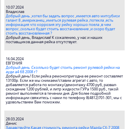
10.07.2024
Владислав
Добрый день ,хотел бы задать вопрос ,имеется авто митсубиси
галант 8 ,американец ,иметься рулевая рейка ,потекла ,есть
информация что коррозия эту рейку хорошо поела ,в чем
вопрос ,сколько будет стоить восстановление ,и скоро будет
стоить восстановленная ?
Добрый день, Владислав! К сожалению, у нас и наших
поставщиков данная рейка отсутствует.
16.04.2024
ЕВГЕНИЯ
Добрый день .Сколлько будет стоить ремонт рулевой рейки на
ауди а4 б8 2008 г?
Добрый день! Если рейка ремонопригодна ее ремонт составляет
13100р. Если же мы снимаем/ставим агрегат с авто, то
добавляется работа по монтажу/демонтажу 4700 руб, развал-
схождение 1200 рублей, и литр жидкости ГУРа 1500 руб., такой
ремонт выполняется в течении дня. Для более подробной
информации свяжитесь с нами по телефону 8(4812)701-301, мы с
удовольствием Вам поможем.
28.03.2024
Денис
Здравствуйте.Какая стоимость ремонта рейки Mazda CX-7 2008