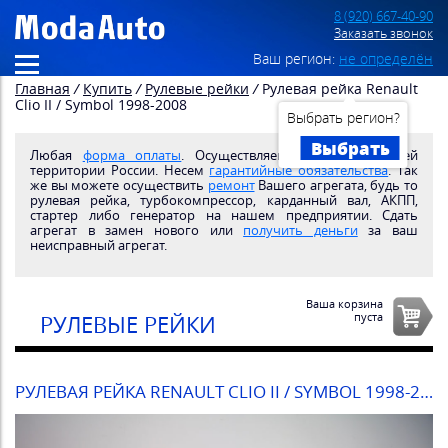
8 (920) 667-40-90
Заказать звонок
Ваш регион:
не определён
Главная
/
Купить
/
Рулевые рейки
/
Рулевая рейка Renault
Clio II / Symbol 1998-2008
Выбрать регион?
Выбрать
Любая
форма оплаты
. Осуществляем
доставку
по всей
территории России. Несем
гарантийные обязательства
. Так
же вы можете осуществить
ремонт
Вашего агрегата, будь то
рулевая рейка, турбокомпрессор, карданный вал, АКПП,
стартер либо генератор на нашем предприятии. Сдать
агрегат в замен нового или
получить деньги
за ваш
неисправный агрегат.
Ваша корзина
пуста
РУЛЕВЫЕ РЕЙКИ
РУЛЕВАЯ РЕЙКА RENAULT CLIO II / SYMBOL 1998-2008