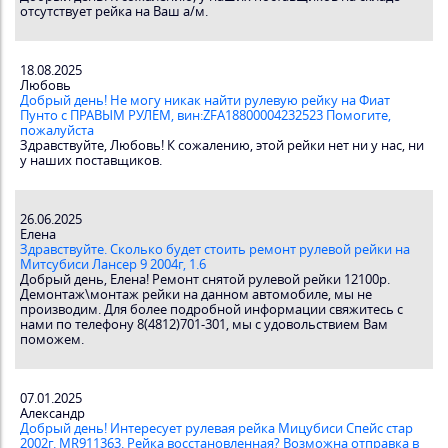
отсутствует рейка на Ваш а/м.
18.08.2025
Любовь
Добрый день! Не могу никак найти рулевую рейку на Фиат
Пунто с ПРАВЫМ РУЛЕМ, вин:ZFA18800004232523 Помогите,
пожалуйста
Здравствуйте, Любовь! К сожалению, этой рейки нет ни у нас, ни
у наших поставщиков.
26.06.2025
Елена
Здравствуйте. Сколько будет стоить ремонт рулевой рейки на
Митсубиси Лансер 9 2004г, 1.6
Добрый день, Елена! Ремонт снятой рулевой рейки 12100р.
Демонтаж\монтаж рейки на данном автомобиле, мы не
производим. Для более подробной информации свяжитесь с
нами по телефону 8(4812)701-301, мы с удовольствием Вам
поможем.
07.01.2025
Александр
Добрый день! Интересует рулевая рейка Мицубиси Спейс стар
2002г. MR911363. Рейка восстановленная? Возможна отправка в