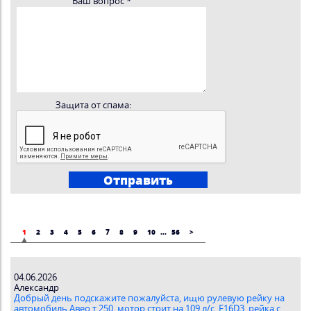
Ваш вопрос
*
Защита от спама:
1
2
3
4
5
6
7
8
9
10
...
56
>
04.06.2026
Александр
Добрый день подскажите пожалуйста, ищю рулевую рейку на
автомобиль Авео т 250, мотор стоит на 109 л/с, F16D3, рейка с