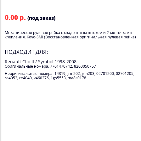
0.00 р.
(под заказ)
Механическая рулевая рейка с квадратным штоком и 2-мя точками
крепления. Koyo-SMI (Восстановленная оригинальная рулевая рейка)
ПОДХОДИТ ДЛЯ:
Renault Clio II / Symbol 1998-2008
Оригинальные номера: 7701470742, 8200050757
Неоригинальные номера: 14319, jrm202, jrm203, 02701200, 02701205,
re4052, re4040, v460276, 1gs5553, ma8s0178