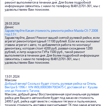
ремонт выполняется в течении дня. Для более подробной
информации свяжитесь с нами по телефону 8(4812)701-301, мы с
удовольствием Вам поможем.
28.03.2024
Денис
Здравствуйте.Какая стоимость ремонта рейки Mazda CX-7 2008
год 2.3 t
Здравствуйте, Денис! Ремонт вашей снятой рулевой рейки, если
агрегат ремонтопригодный 11100 рублей. Если же мы снимаем/
ставим агрегат с авто, то добавляется работа по монтажу/
демонтажу, которая стоит 4200 руб, развал-схождение 1200
рублей, и литр жидкости ГУРа 1500 руб., такой ремонт
выполняется в течении дня. Для более подробной информации
свяжитесь с нами по телефону 8(4812)701-301, мы с
удовольствием Вам поможем.
13.01.2024
Максим
Добрый вечер! Сколько будет стоить рулевая рейка на Опель
Вектра Б 1996 г. VIN W0L000038V7003475 С доставкой в г. Кушва
или до Нижнего Тагила.
Максим, добрый день! Восстановленная оригинальная рулевая
рейка для Вашего автомобиля будет под заказ ее стоимость
24957 руб, рейка идёт вместе с новыми тягами и пыльниками,
точную стоимость доставки рассчитывает ТК при сдаче агрегата,