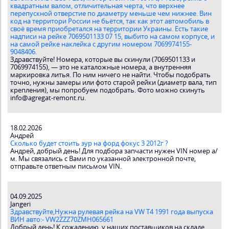
квадратным валом, отличительная черта, что верхнее
перепускной отверстие по диаметру меньше чем нижнее. Вин
код на территори России не бьётся, так как этот автомобиль в
своё время приобретался на территории Украины. Есть такие
надписи на рейке 7069501133 07 15, выбито на самом корпусе, и
на самой рейке наклейка с другим номером 7069974155-
9048406.
Здравствуйте! Номера, которые вы скинули (7069501133 и
7069974155), — это не каталожные номера, а внутренняя
маркировка литья. По ним ничего не найти. Чтобы подобрать
точно, нужны замеры или фото старой рейки (диаметр вала, тип
крепления), мы попробуем подобрать. Фото можно скинуть
info@agregat-remont.ru.
18.02.2026
Андрей
Сколько будет стоить эур на форд фокус 3 2012г ?
Андрей, добрый день! Для подбора запчасти нужен VIN номер а/
м. Мы связались с Вами по указанной электронной почте,
отправьте ответным письмом VIN.
04.09.2025
Jangeri
Здравствуйте,Нужна рулевая рейка на VW T4 1991 года выпуска
ВИН авто:- VW2ZZZ70ZMH065661
Добрый день! К сожалению, у наших поставщиков на складе