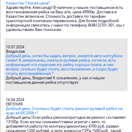
Казахстан ? Какая цена?
Здравствуйте, Александр! В наличии у наших поставщиков есть
восстановленная рейка на Ваш а/м, цена 49900р. Доставка в
Казахстан возможна. Стоимость доставки по тарифам
транспортной компании перевозчика. Для более подробной
информации свяжитесь с нами по телефону 8(4812)701-301, мы с
удовольствием Вам поможем.
10.07.2024
Владислав
Добрый день ,хотел бы задать вопрос ,имеется авто митсубиси
галант 8 ,американец ,иметься рулевая рейка ,потекла ,есть
информация что коррозия эту рейку хорошо поела ,в чем
вопрос ,сколько будет стоить восстановление ,и скоро будет
стоить восстановленная ?
Добрый день, Владислав! К сожалению, у нас и наших
поставщиков данная рейка отсутствует.
16.04.2024
ЕВГЕНИЯ
Добрый день .Сколлько будет стоить ремонт рулевой рейки на
ауди а4 б8 2008 г?
Добрый день! Если рейка ремонопригодна ее ремонт составляет
13100р. Если же мы снимаем/ставим агрегат с авто, то
добавляется работа по монтажу/демонтажу 4700 руб, развал-
схождение 1200 рублей, и литр жидкости ГУРа 1500 руб., такой