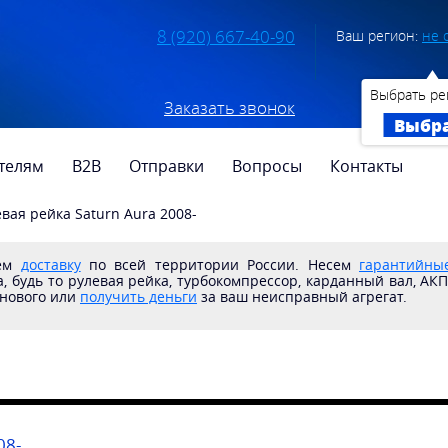
8 (920) 667-40-90
Ваш регион:
не 
Выбрать ре
Заказать звонок
Выбр
телям
B2B
Отправки
Вопросы
Контакты
евая рейка Saturn Aura 2008-
яем
доставку
по всей территории России. Несем
гарантийные
, будь то рулевая рейка, турбокомпрессор, карданный вал, АК
 нового или
получить деньги
за ваш неисправный агрегат.
08-