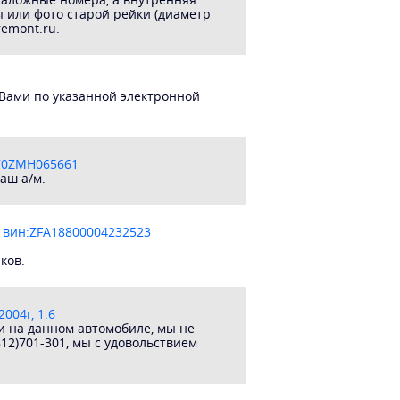
ы или фото старой рейки (диаметр
remont.ru.
 Вами по указанной электронной
Z70ZMH065661
аш а/м.
 вин:ZFA18800004232523
ков.
004г, 1.6
и на данном автомобиле, мы не
12)701-301, мы с удовольствием