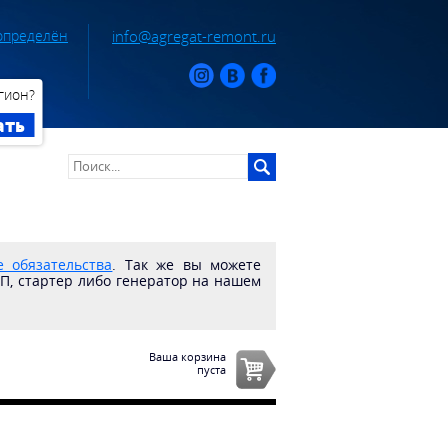
определён
info@agregat-remont.ru
гион?
ать
 обязательства
. Так же вы можете
ПП, стартер либо генератор на нашем
Ваша корзина
пуста