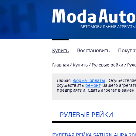
АВТОМОБИЛЬНЫЕ АГРЕГАТЫ
Купить
Восстановить
Покупа
Главная
/
Купить
/
Рулевые рейки
/
Рул
Любая
форма оплаты
. Осуществл
осуществить
ремонт
Вашего агрегата
предприятии. Сдать агрегат в замен
РУЛЕВЫЕ РЕЙКИ
РУЛЕВАЯ РЕЙКА SATURN AURA 20