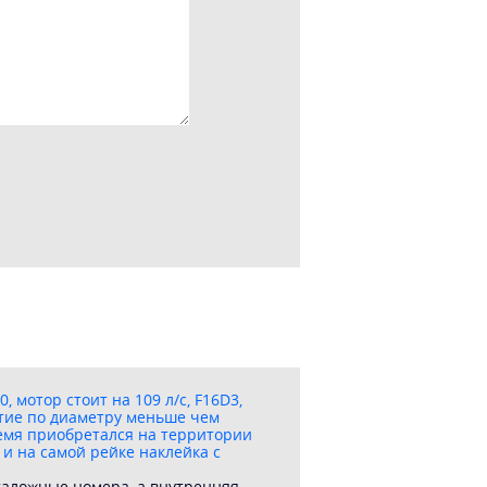
 мотор стоит на 109 л/с, F16D3,
стие по диаметру меньше чем
время приобретался на территории
 и на самой рейке наклейка с
аталожные номера, а внутренняя