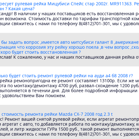
ресует рулевая рейка Мицубиси Спейс стар 2002г. MR911363. Р
ан ? Какая цена?
сандр! В наличии у наших поставщиков есть восстановленная ре
тан возможна. Стоимость доставки по тарифам транспортной ко
ции свяжитесь с нами по телефону 8(4812)701-301, мы с удово
 бы задать вопрос ,имеется авто митсубиси галант 8 ,американе
ормация что коррозия эту рейку хорошо поела ,в чем вопрос ,ско
скоро будет стоить восстановленная ?
слав! К сожалению, у нас и наших поставщиков данная рейка от
ько будет стоить ремонт рулевой рейки на ауди а4 б8 2008 г?
рейка ремонопригодна ее ремонт составляет 13100р. Если же м
ота по монтажу/демонтажу 4700 руб, развал-схождение 1200 руб
 выполняется в течении дня. Для более подробной информации 
 с удовольствием Вам поможем.
 стоимость ремонта рейки Mazda CX-7 2008 год 2.3 t
с! Ремонт вашей снятой рулевой рейки, если агрегат ремонтоп
агрегат с авто, то добавляется работа по монтажу/демонтажу, ко
лей, и литр жидкости ГУРа 1500 руб., такой ремонт выполняется
ции свяжитесь с нами по телефону 8(4812)701-301, мы с удово