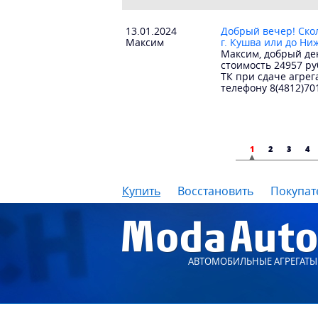
13.01.2024
Добрый вечер! Скол
Максим
г. Кушва или до Ни
Максим, добрый ден
стоимость 24957 ру
ТК при сдаче агрег
телефону 8(4812)70
1
2
3
4
Купить
Восстановить
Покупат
АВТОМОБИЛЬНЫЕ АГРЕГАТЫ