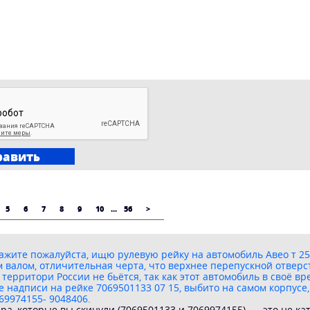
5
6
7
8
9
10
...
56
>
жите пожалуйста, ищю рулевую рейку на автомобиль Авео т 250,
м валом, отличительная черта, что верхнее перепускной отвер
 территори России не бьётся, так как этот автомобиль в своё 
е надписи на рейке 7069501133 07 15, выбито на самом корпусе,
69974155- 9048406.
ра, которые вы скинули (7069501133 и 7069974155), — это не к