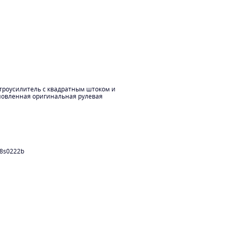
ктроусилитель с квадратным штоком и
ановленная оригинальная рулевая
8s0222b