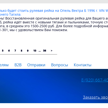
ько будет стоить рулевая рейка на Опель Вектра Б 1996 г. VIN 
жнего Тагила.
ь! Восстановленная оригинальная рулевая рейка для Вашего ав
б, рейка идёт вместе с новыми тягами и пыльниками, точную с
ата, в среднем это 1500-2500 руб. Для более подробной информ
1-301, мы с удовольствием Вам поможем.
5
6
7
8
9
10
...
56
>
елям
B2B
Отправки
Вопросы
Контакты
8 (920) 667-4
Заказать зв