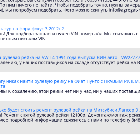
По ним ничего не найти. Чтобы подобрать точно, нужны замер
я), мы попробуем подобрать. Фото можно скинуть info@agregat-
ь эур на форд фокус 3 2012г ?
ь! Для подбора запчасти нужен VIN номер а/м. Мы связались с
тветным письмом VIN.
а рулевая рейка на VW T4 1991 года выпуска ВИН авто:- VW2ZZ
алению, у наших поставщиков на складе отсутствует рейка на В
огу никак найти рулевую рейку на Фиат Пунто с ПРАВЫМ РУЛЕМ,
ста
вь! К сожалению, этой рейки нет ни у нас, ни у наших поставщи
ько будет стоить ремонт рулевой рейки на Митсубиси Лансер 9 2
а! Ремонт снятой рулевой рейки 12100р. Демонтаж\монтаж рейк
лее подробной информации свяжитесь с нами по телефону 8(48