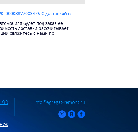
W0L000038V7003475 С доставкой в
томобиля будет под заказ ее
тоимость доставки рассчитывает
ации свяжитесь с нами по
0-90
info@agregat-remont.ru
онок