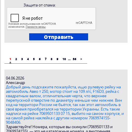
Защита от спама:
1
2
3
4
5
6
7
8
9
10
...
56
>
04.06.2026
Александр
Добрый день подскажите пожалуйста, ищю рулевую рейку на
автомобиль Авео т 250, мотор стоит на 109 л/с, F16D3, рейка с
квадратным валом, отличительная черта, что верхнее
перепускной отверстие по диаметру меньше чем нижнее. Вин
код на территори России не бьётся, так как этот автомобиль в
своё время приобретался на территории Украины. Есть такие
надписи на рейке 7069501133 07 15, выбито на самом корпусе, и
на самой рейке наклейка с другим номером 7069974155-
9048406.
Здравствуйте! Номера, которые вы скинули (7069501133 и
7069974155), — это не каталожные номера, а внутренняя