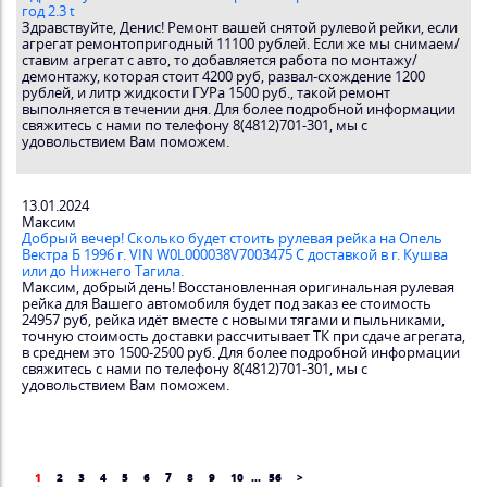
год 2.3 t
Здравствуйте, Денис! Ремонт вашей снятой рулевой рейки, если
агрегат ремонтопригодный 11100 рублей. Если же мы снимаем/
ставим агрегат с авто, то добавляется работа по монтажу/
демонтажу, которая стоит 4200 руб, развал-схождение 1200
рублей, и литр жидкости ГУРа 1500 руб., такой ремонт
выполняется в течении дня. Для более подробной информации
свяжитесь с нами по телефону 8(4812)701-301, мы с
удовольствием Вам поможем.
13.01.2024
Максим
Добрый вечер! Сколько будет стоить рулевая рейка на Опель
Вектра Б 1996 г. VIN W0L000038V7003475 С доставкой в г. Кушва
или до Нижнего Тагила.
Максим, добрый день! Восстановленная оригинальная рулевая
рейка для Вашего автомобиля будет под заказ ее стоимость
24957 руб, рейка идёт вместе с новыми тягами и пыльниками,
точную стоимость доставки рассчитывает ТК при сдаче агрегата,
в среднем это 1500-2500 руб. Для более подробной информации
свяжитесь с нами по телефону 8(4812)701-301, мы с
удовольствием Вам поможем.
1
2
3
4
5
6
7
8
9
10
...
56
>