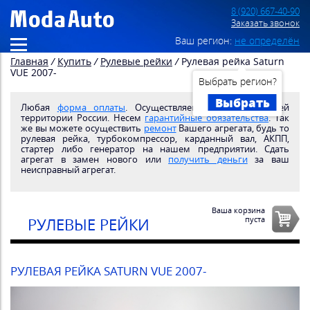
8 (920) 667-40-90
Заказать звонок
Ваш регион:
не определён
Главная
/
Купить
/
Рулевые рейки
/
Рулевая рейка Saturn
VUE 2007-
Выбрать регион?
Выбрать
Любая
форма оплаты
. Осуществляем
доставку
по всей
территории России. Несем
гарантийные обязательства
. Так
же вы можете осуществить
ремонт
Вашего агрегата, будь то
рулевая рейка, турбокомпрессор, карданный вал, АКПП,
стартер либо генератор на нашем предприятии. Сдать
агрегат в замен нового или
получить деньги
за ваш
неисправный агрегат.
Ваша корзина
пуста
РУЛЕВЫЕ РЕЙКИ
РУЛЕВАЯ РЕЙКА SATURN VUE 2007-