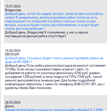
10.07.2024
Владислав
Добрый день ,хотел бы задать вопрос ,имеется авто митсубиси
галант 8 ,американец ,иметься рулевая рейка ,потекла ,есть
информация что коррозия эту рейку хорошо поела ,в чем
вопрос ,сколько будет стоить восстановление ,и скоро будет
стоить восстановленная ?
Добрый день, Владислав! К сожалению, у нас и наших
поставщиков данная рейка отсутствует.
16.04.2024
ЕВГЕНИЯ
Добрый день .Сколлько будет стоить ремонт рулевой рейки на
ауди а4 б8 2008 г?
Добрый день! Если рейка ремонопригодна ее ремонт составляет
13100р. Если же мы снимаем/ставим агрегат с авто, то
добавляется работа по монтажу/демонтажу 4700 руб, развал-
схождение 1200 рублей, и литр жидкости ГУРа 1500 руб., такой
ремонт выполняется в течении дня. Для более подробной
информации свяжитесь с нами по телефону 8(4812)701-301, мы с
удовольствием Вам поможем.
28.03.2024
Денис
Здравствуйте.Какая стоимость ремонта рейки Mazda CX-7 2008