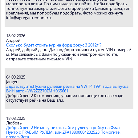
маркировка литья. По ним ничего не найти. Чтобы подобрать
точно, нужны замеры или фото старой рейки (диаметр вала, тип
крепления), мы попробуем подобрать. Фото можно скинуть
info@agregat-remont.ru.
18.02.2026
Андрей
Сколько будет стоить эур на форд фокус 3 2012г ?
Андрей, добрый день! Для подбора запчасти нужен VIN номер а/
м. Мы связались с Вами по указанной электронной почте,
отправьте ответным письмом VIN.
04.09.2025
Jangeri
Здравствуйте,Нужна рулевая рейка на VW T4 1991 года выпуска
ВИН авто:- VW2ZZZ70ZMH065661
Добрый день! К сожалению, у наших поставщиков на складе
отсутствует рейка на Ваш а/м.
18.08.2025
Любовь
Добрый день! Не могу никак найти рулевую рейку на Фиат
Пунто с ПРАВЫМ РУЛЕМ, вин:ZFA18800004232523 Помогите,
пожалуйста