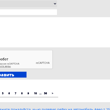
5
6
7
8
9
10
...
56
>
жите пожалуйста, ищю рулевую рейку на автомобиль Авео т 250,