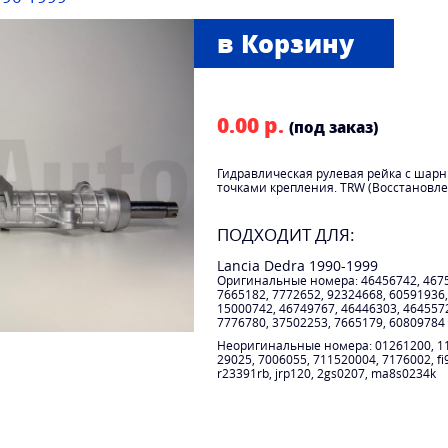
0.00 р.
(под заказ)
Гидравлическая рулевая рейка с шарн
точками крепления. TRW (Восстановл
ПОДХОДИТ ДЛЯ:
Lancia Dedra 1990-1999
Оригинальные номера: 46456742, 4675
7665182, 7772652, 92324668, 60591936,
15000742, 46749767, 46446303, 464557
7776780, 37502253, 7665179, 60809784
Неоригинальные номера: 01261200, 110
29025, 7006055, 711520004, 7176002, fi900
r23391rb, jrp120, 2gs0207, ma8s0234k