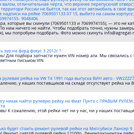
м валом, отличительная черта, что верхнее перепускной отвер
 территори России не бьётся, так как этот автомобиль в своё 
е надписи на рейке 7069501133 07 15, выбито на самом корпусе,
69974155- 9048406.
ра, которые вы скинули (7069501133 и 7069974155), — это не к
По ним ничего не найти. Чтобы подобрать точно, нужны замер
я), мы попробуем подобрать. Фото можно скинуть info@agregat-
ь эур на форд фокус 3 2012г ?
ь! Для подбора запчасти нужен VIN номер а/м. Мы связались с
тветным письмом VIN.
а рулевая рейка на VW T4 1991 года выпуска ВИН авто:- VW2ZZ
алению, у наших поставщиков на складе отсутствует рейка на В
огу никак найти рулевую рейку на Фиат Пунто с ПРАВЫМ РУЛЕМ,
ста
вь! К сожалению, этой рейки нет ни у нас, ни у наших поставщи
ько будет стоить ремонт рулевой рейки на Митсубиси Лансер 9 2
а! Ремонт снятой рулевой рейки 12100р. Демонтаж\монтаж рейк