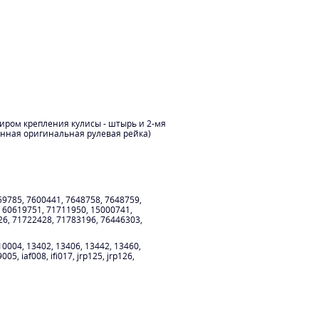
иром крепления кулисы - штырь и 2-мя
енная оригинальная рулевая рейка)
9785, 7600441, 7648758, 7648759,
 60619751, 71711950, 15000741,
26, 71722428, 71783196, 76446303,
004, 13402, 13406, 13442, 13460,
5, iaf008, ifi017, jrp125, jrp126,