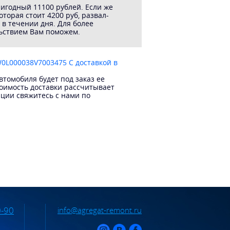
ригодный 11100 рублей. Если же
торая стоит 4200 руб, развал-
 в течении дня. Для более
льствием Вам поможем.
W0L000038V7003475 С доставкой в
томобиля будет под заказ ее
тоимость доставки рассчитывает
ации свяжитесь с нами по
0-90
info@agregat-remont.ru