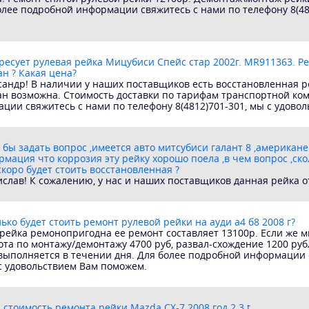
лее подробной информации свяжитесь с нами по телефону 8(48
ресует рулевая рейка Мицубиси Спейс стар 2002г. MR911363. Р
ан ? Какая цена?
сандр! В наличии у наших поставщиков есть восстановленная ре
тан возможна. Стоимость доставки по тарифам транспортной ко
ции свяжитесь с нами по телефону 8(4812)701-301, мы с удово
 бы задать вопрос ,имеется авто митсубиси галант 8 ,американе
ормация что коррозия эту рейку хорошо поела ,в чем вопрос ,ско
скоро будет стоить восстановленная ?
слав! К сожалению, у нас и наших поставщиков данная рейка от
ько будет стоить ремонт рулевой рейки на ауди а4 б8 2008 г?
рейка ремонопригодна ее ремонт составляет 13100р. Если же м
ота по монтажу/демонтажу 4700 руб, развал-схождение 1200 руб
 выполняется в течении дня. Для более подробной информации 
 с удовольствием Вам поможем.
 стоимость ремонта рейки Mazda CX-7 2008 год 2.3 t