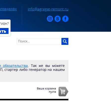
определён
info@agregat-remont.ru
гион?
ать
 обязательства
. Так же вы можете
ПП, стартер либо генератор на нашем
Ваша корзина
пуста