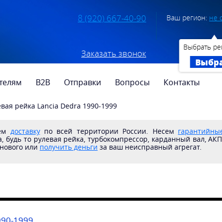
8 (920) 667-40-90
Ваш регион:
не 
Выбрать ре
Заказать звонок
Выбр
телям
B2B
Отправки
Вопросы
Контакты
евая рейка Lancia Dedra 1990-1999
яем
доставку
по всей территории России. Несем
гарантийные
, будь то рулевая рейка, турбокомпрессор, карданный вал, АК
 нового или
получить деньги
за ваш неисправный агрегат.
990-1999