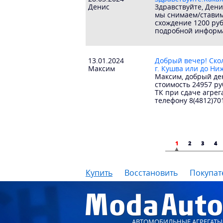
Денис
Здравствуйте, Дени
мы снимаем/ставим 
схождение 1200 руб
подробной информа
13.01.2024
Добрый вечер! Скол
Максим
г. Кушва или до Ни
Максим, добрый ден
стоимость 24957 ру
ТК при сдаче агрег
телефону 8(4812)70
1
2
3
4
Купить
Восстановить
Покупат
АВТОМОБИЛЬНЫЕ АГРЕГАТЫ