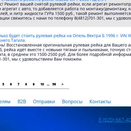
с! Ремонт вашей снятой рулевой рейки, если агрегат ремонтоп
агрегат с авто, то добавляется работа по монтажу/демонтажу, ко
лей, и литр жидкости ГУРа 1500 руб., такой ремонт выполняется
ции свяжитесь с нами по телефону 8(4812)701-301, мы с удово
ько будет стоить рулевая рейка на Опель Вектра Б 1996 г. VIN 
жнего Тагила.
ь! Восстановленная оригинальная рулевая рейка для Вашего ав
б, рейка идёт вместе с новыми тягами и пыльниками, точную с
ата, в среднем это 1500-2500 руб. Для более подробной информ
1-301, мы с удовольствием Вам поможем.
5
6
7
8
9
10
...
56
>
елям
B2B
Отправки
Вопросы
Контакты
8 (920) 667-4