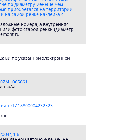
стие по диаметру меньше чем
время приобретался на территории
 и на самой рейке наклейка с
аталожные номера, а внутренняя
ы или фото старой рейки (диаметр
remont.ru.
 Вами по указанной электронной
Z70ZMH065661
аш а/м.
 вин:ZFA18800004232523
ков.
004г, 1.6
и на данном автомобиле, мы не