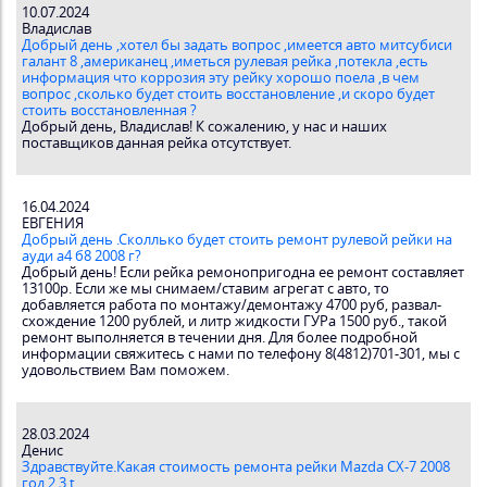
10.07.2024
Владислав
Добрый день ,хотел бы задать вопрос ,имеется авто митсубиси
галант 8 ,американец ,иметься рулевая рейка ,потекла ,есть
информация что коррозия эту рейку хорошо поела ,в чем
вопрос ,сколько будет стоить восстановление ,и скоро будет
стоить восстановленная ?
Добрый день, Владислав! К сожалению, у нас и наших
поставщиков данная рейка отсутствует.
16.04.2024
ЕВГЕНИЯ
Добрый день .Сколлько будет стоить ремонт рулевой рейки на
ауди а4 б8 2008 г?
Добрый день! Если рейка ремонопригодна ее ремонт составляет
13100р. Если же мы снимаем/ставим агрегат с авто, то
добавляется работа по монтажу/демонтажу 4700 руб, развал-
схождение 1200 рублей, и литр жидкости ГУРа 1500 руб., такой
ремонт выполняется в течении дня. Для более подробной
информации свяжитесь с нами по телефону 8(4812)701-301, мы с
удовольствием Вам поможем.
28.03.2024
Денис
Здравствуйте.Какая стоимость ремонта рейки Mazda CX-7 2008
год 2.3 t