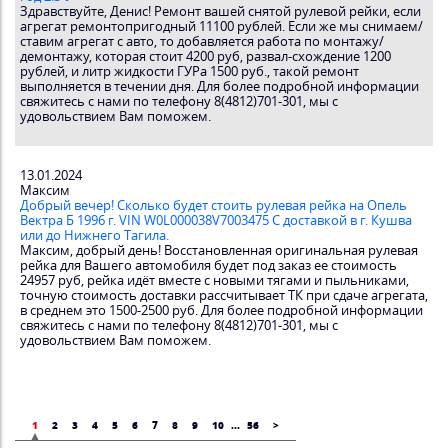
Здравствуйте, Денис! Ремонт вашей снятой рулевой рейки, если
агрегат ремонтопригодный 11100 рублей. Если же мы снимаем/
ставим агрегат с авто, то добавляется работа по монтажу/
демонтажу, которая стоит 4200 руб, развал-схождение 1200
рублей, и литр жидкости ГУРа 1500 руб., такой ремонт
выполняется в течении дня. Для более подробной информации
свяжитесь с нами по телефону 8(4812)701-301, мы с
удовольствием Вам поможем.
13.01.2024
Максим
Добрый вечер! Сколько будет стоить рулевая рейка на Опель
Вектра Б 1996 г. VIN W0L000038V7003475 С доставкой в г. Кушва
или до Нижнего Тагила.
Максим, добрый день! Восстановленная оригинальная рулевая
рейка для Вашего автомобиля будет под заказ ее стоимость
24957 руб, рейка идёт вместе с новыми тягами и пыльниками,
точную стоимость доставки рассчитывает ТК при сдаче агрегата,
в среднем это 1500-2500 руб. Для более подробной информации
свяжитесь с нами по телефону 8(4812)701-301, мы с
удовольствием Вам поможем.
1
2
3
4
5
6
7
8
9
10
...
56
>