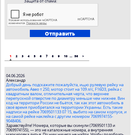
Защита от спама:
1
2
3
4
5
6
7
8
9
10
...
56
>
04.06.2026
Александр
Добрый день подскажите пожалуйста, ищю рулевую рейку на
автомобиль Авео т 250, мотор стоит на 109 л/с, F16D3, рейка с
квадратным валом, отличительная черта, что верхнее
перепускной отверстие по диаметру меньше чем нижнее. Вин
код на территори России не бьётся, так как этот автомобиль в
своё время приобретался на территории Украины. Есть такие
надписи на рейке 7069501133 07 15, выбито на самом корпусе, и
на самой рейке наклейка с другим номером 7069974155-
9048406.
Здравствуйте! Номера, которые вы скинули (7069501133 и
7069974155), — это не каталожные номера, а внутренняя
маркировка литья. По ним ничего не найти. Чтобы подобрать