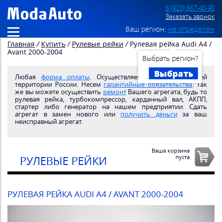
8 (920) 667-40-90
Заказать звонок
Ваш регион:
не определён
Главная
/
Купить
/
Рулевые рейки
/
Рулевая рейка Audi A4 /
Avant 2000-2004
Выбрать регион?
Выбрать
Любая
форма оплаты
. Осуществляем
доставку
по всей
территории России. Несем
гарантийные обязательства
. Так
же вы можете осуществить
ремонт
Вашего агрегата, будь то
рулевая рейка, турбокомпрессор, карданный вал, АКПП,
стартер либо генератор на нашем предприятии. Сдать
агрегат в замен нового или
получить деньги
за ваш
неисправный агрегат.
Ваша корзина
пуста
РУЛЕВЫЕ РЕЙКИ
РУЛЕВАЯ РЕЙКА AUDI A4 / AVANT 2000-2004