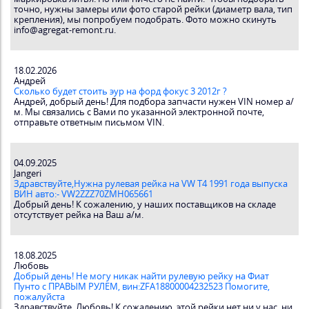
точно, нужны замеры или фото старой рейки (диаметр вала, тип
крепления), мы попробуем подобрать. Фото можно скинуть
info@agregat-remont.ru.
18.02.2026
Андрей
Сколько будет стоить эур на форд фокус 3 2012г ?
Андрей, добрый день! Для подбора запчасти нужен VIN номер а/
м. Мы связались с Вами по указанной электронной почте,
отправьте ответным письмом VIN.
04.09.2025
Jangeri
Здравствуйте,Нужна рулевая рейка на VW T4 1991 года выпуска
ВИН авто:- VW2ZZZ70ZMH065661
Добрый день! К сожалению, у наших поставщиков на складе
отсутствует рейка на Ваш а/м.
18.08.2025
Любовь
Добрый день! Не могу никак найти рулевую рейку на Фиат
Пунто с ПРАВЫМ РУЛЕМ, вин:ZFA18800004232523 Помогите,
пожалуйста
Здравствуйте, Любовь! К сожалению, этой рейки нет ни у нас, ни