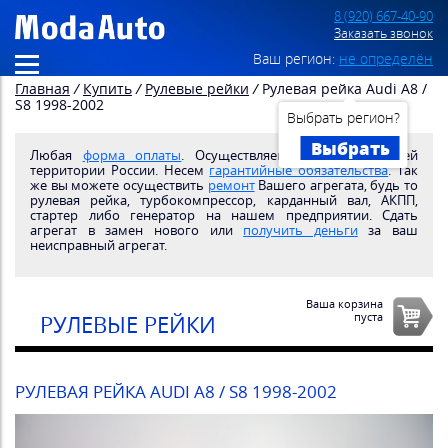
8 (920) 667-40-90
Заказать звонок
Ваш регион:
не определён
Главная
/
Купить
/
Рулевые рейки
/
Рулевая рейка Audi A8 /
S8 1998-2002
Выбрать регион?
Выбрать
Любая
форма оплаты
. Осуществляем
доставку
по всей
территории России. Несем
гарантийные обязательства
. Так
же вы можете осуществить
ремонт
Вашего агрегата, будь то
рулевая рейка, турбокомпрессор, карданный вал, АКПП,
стартер либо генератор на нашем предприятии. Сдать
агрегат в замен нового или
получить деньги
за ваш
неисправный агрегат.
Ваша корзина
пуста
РУЛЕВЫЕ РЕЙКИ
РУЛЕВАЯ РЕЙКА AUDI A8 / S8 1998-2002