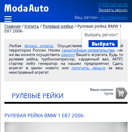
8 (920) 667-40-90
Заказать звонок
Ваш регион:
не определён
Главная
/
Купить
/
Рулевые рейки
/
Рулевая рейка BMW 1
E87 2006-
Выбрать регион?
Выбрать
Любая
форма оплаты
. Осуществляем
доставку
по всей
территории России. Несем
гарантийные обязательства
. Так
же вы можете осуществить
ремонт
Вашего агрегата, будь то
рулевая рейка, турбокомпрессор, карданный вал, АКПП,
стартер либо генератор на нашем предприятии. Сдать
агрегат в замен нового или
получить деньги
за ваш
неисправный агрегат.
Ваша корзина
пуста
РУЛЕВЫЕ РЕЙКИ
РУЛЕВАЯ РЕЙКА BMW 1 E87 2006-