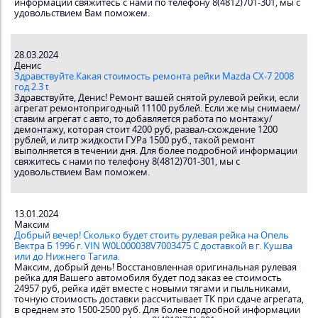
информации свяжитесь с нами по телефону 8(4812)701-301, мы с
удовольствием Вам поможем.
28.03.2024
Денис
Здравствуйте.Какая стоимость ремонта рейки Mazda CX-7 2008
год 2.3 t
Здравствуйте, Денис! Ремонт вашей снятой рулевой рейки, если
агрегат ремонтопригодный 11100 рублей. Если же мы снимаем/
ставим агрегат с авто, то добавляется работа по монтажу/
демонтажу, которая стоит 4200 руб, развал-схождение 1200
рублей, и литр жидкости ГУРа 1500 руб., такой ремонт
выполняется в течении дня. Для более подробной информации
свяжитесь с нами по телефону 8(4812)701-301, мы с
удовольствием Вам поможем.
13.01.2024
Максим
Добрый вечер! Сколько будет стоить рулевая рейка на Опель
Вектра Б 1996 г. VIN W0L000038V7003475 С доставкой в г. Кушва
или до Нижнего Тагила.
Максим, добрый день! Восстановленная оригинальная рулевая
рейка для Вашего автомобиля будет под заказ ее стоимость
24957 руб, рейка идёт вместе с новыми тягами и пыльниками,
точную стоимость доставки рассчитывает ТК при сдаче агрегата,
в среднем это 1500-2500 руб. Для более подробной информации