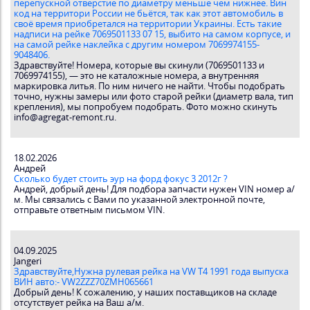
перепускной отверстие по диаметру меньше чем нижнее. Вин
код на территори России не бьётся, так как этот автомобиль в
своё время приобретался на территории Украины. Есть такие
надписи на рейке 7069501133 07 15, выбито на самом корпусе, и
на самой рейке наклейка с другим номером 7069974155-
9048406.
Здравствуйте! Номера, которые вы скинули (7069501133 и
7069974155), — это не каталожные номера, а внутренняя
маркировка литья. По ним ничего не найти. Чтобы подобрать
точно, нужны замеры или фото старой рейки (диаметр вала, тип
крепления), мы попробуем подобрать. Фото можно скинуть
info@agregat-remont.ru.
18.02.2026
Андрей
Сколько будет стоить эур на форд фокус 3 2012г ?
Андрей, добрый день! Для подбора запчасти нужен VIN номер а/
м. Мы связались с Вами по указанной электронной почте,
отправьте ответным письмом VIN.
04.09.2025
Jangeri
Здравствуйте,Нужна рулевая рейка на VW T4 1991 года выпуска
ВИН авто:- VW2ZZZ70ZMH065661
Добрый день! К сожалению, у наших поставщиков на складе
отсутствует рейка на Ваш а/м.