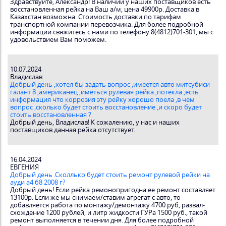
Здравствуйте, Александр! В наличии у наших поставщиков есть
восстановленная рейка на Ваш а/м, цена 49900р. Доставка в
Казахстан возможна. Стоимость доставки по тарифам
транспортной компании перевозчика. Для более подробной
информации свяжитесь с нами по телефону 8(4812)701-301, мы с
удовольствием Вам поможем.
10.07.2024
Владислав
Добрый день ,хотел бы задать вопрос ,имеется авто митсубиси
галант 8 ,американец ,иметься рулевая рейка ,потекла ,есть
информация что коррозия эту рейку хорошо поела ,в чем
вопрос ,сколько будет стоить восстановление ,и скоро будет
стоить восстановленная ?
Добрый день, Владислав! К сожалению, у нас и наших
поставщиков данная рейка отсутствует.
16.04.2024
ЕВГЕНИЯ
Добрый день .Сколлько будет стоить ремонт рулевой рейки на
ауди а4 б8 2008 г?
Добрый день! Если рейка ремонопригодна ее ремонт составляет
13100р. Если же мы снимаем/ставим агрегат с авто, то
добавляется работа по монтажу/демонтажу 4700 руб, развал-
схождение 1200 рублей, и литр жидкости ГУРа 1500 руб., такой
ремонт выполняется в течении дня. Для более подробной