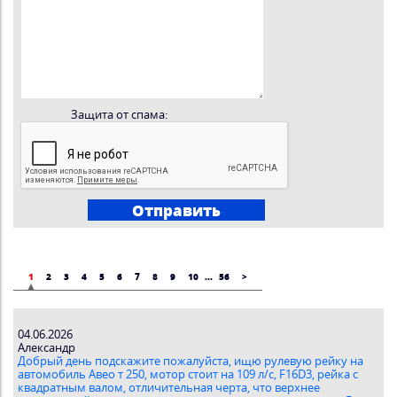
Защита от спама:
1
2
3
4
5
6
7
8
9
10
...
56
>
04.06.2026
Александр
Добрый день подскажите пожалуйста, ищю рулевую рейку на
автомобиль Авео т 250, мотор стоит на 109 л/с, F16D3, рейка с
квадратным валом, отличительная черта, что верхнее