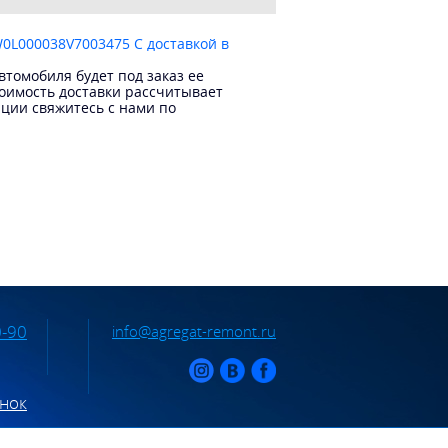
W0L000038V7003475 С доставкой в
томобиля будет под заказ ее
тоимость доставки рассчитывает
ации свяжитесь с нами по
0-90
info@agregat-remont.ru
онок