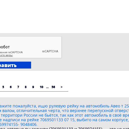
5
6
7
8
9
10
...
56
>
жите пожалуйста, ищю рулевую рейку на автомобиль Авео т 250,
м валом, отличительная черта, что верхнее перепускной отвер
 территори России не бьётся, так как этот автомобиль в своё 
е надписи на рейке 7069501133 07 15, выбито на самом корпусе,
69974155- 9048406.
ра, которые вы скинули (7069501133 и 7069974155), — это не к