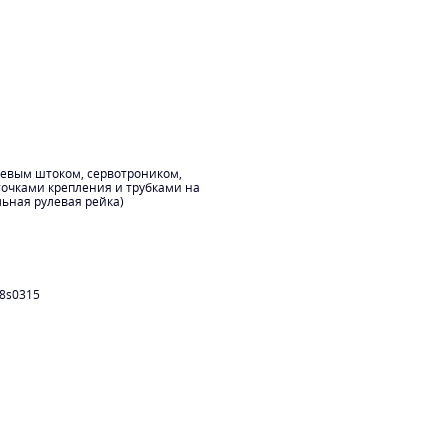
цевым штоком, сервотроником,
точками крепления и трубками на
льная рулевая рейка)
8s0315