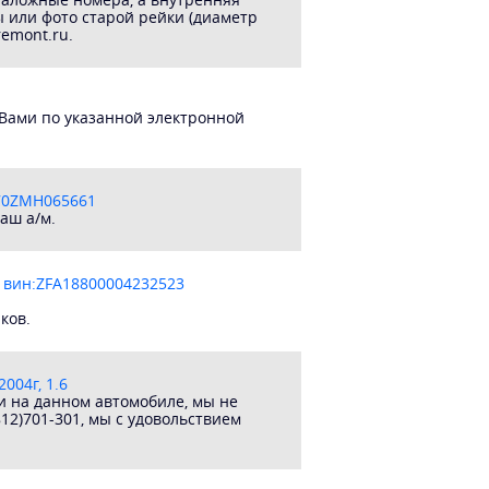
ы или фото старой рейки (диаметр
remont.ru.
 Вами по указанной электронной
Z70ZMH065661
аш а/м.
 вин:ZFA18800004232523
ков.
004г, 1.6
и на данном автомобиле, мы не
12)701-301, мы с удовольствием