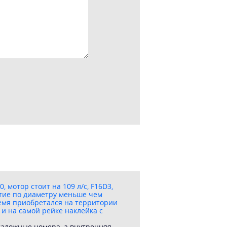
 мотор стоит на 109 л/с, F16D3,
стие по диаметру меньше чем
время приобретался на территории
 и на самой рейке наклейка с
аталожные номера, а внутренняя