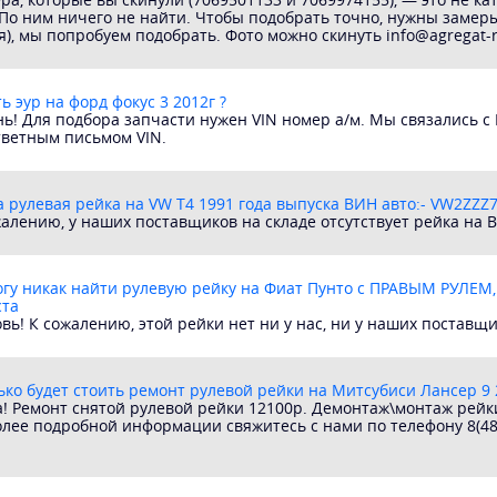
По ним ничего не найти. Чтобы подобрать точно, нужны замер
я), мы попробуем подобрать. Фото можно скинуть info@agregat-
ь эур на форд фокус 3 2012г ?
ь! Для подбора запчасти нужен VIN номер а/м. Мы связались с
тветным письмом VIN.
а рулевая рейка на VW T4 1991 года выпуска ВИН авто:- VW2ZZ
алению, у наших поставщиков на складе отсутствует рейка на В
огу никак найти рулевую рейку на Фиат Пунто с ПРАВЫМ РУЛЕМ,
ста
вь! К сожалению, этой рейки нет ни у нас, ни у наших поставщи
ько будет стоить ремонт рулевой рейки на Митсубиси Лансер 9 2
а! Ремонт снятой рулевой рейки 12100р. Демонтаж\монтаж рейк
лее подробной информации свяжитесь с нами по телефону 8(48