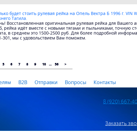
ько будет стоить рулевая рейка на Опель Вектра Б 1996 г. VIN 
жнего Тагила.
ь! Восстановленная оригинальная рулевая рейка для Вашего ав
б, рейка идёт вместе с новыми тягами и пыльниками, точную с
ата, в среднем это 1500-2500 руб. Для более подробной информ
1-301, мы с удовольствием Вам поможем.
5
6
7
8
9
10
...
56
>
елям
B2B
Отправки
Вопросы
Контакты
8 (920) 667-4
Заказать зв