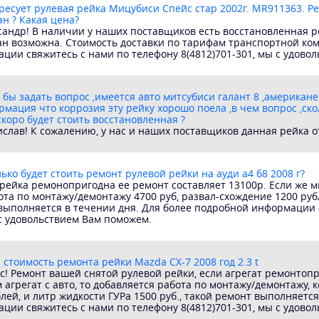
ресует рулевая рейка Мицубиси Спейс стар 2002г. MR911363. Р
ан ? Какая цена?
сандр! В наличии у наших поставщиков есть восстановленная ре
тан возможна. Стоимость доставки по тарифам транспортной ко
ции свяжитесь с нами по телефону 8(4812)701-301, мы с удово
 бы задать вопрос ,имеется авто митсубиси галант 8 ,американе
ормация что коррозия эту рейку хорошо поела ,в чем вопрос ,ско
скоро будет стоить восстановленная ?
слав! К сожалению, у нас и наших поставщиков данная рейка от
ько будет стоить ремонт рулевой рейки на ауди а4 б8 2008 г?
рейка ремонопригодна ее ремонт составляет 13100р. Если же м
ота по монтажу/демонтажу 4700 руб, развал-схождение 1200 руб
 выполняется в течении дня. Для более подробной информации 
 с удовольствием Вам поможем.
 стоимость ремонта рейки Mazda CX-7 2008 год 2.3 t
с! Ремонт вашей снятой рулевой рейки, если агрегат ремонтоп
агрегат с авто, то добавляется работа по монтажу/демонтажу, ко
лей, и литр жидкости ГУРа 1500 руб., такой ремонт выполняется
ции свяжитесь с нами по телефону 8(4812)701-301, мы с удово