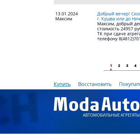
13.01.2024
Добрый вечер! Скол
Максим
г. Кушва или до Ни
Максим, добрый ден
стоимость 24957 ру
ТК при сдаче агрег
телефону 8(4812)70
1
2
3
4
Купить
Восстановить
Покупат
АВТОМОБИЛЬНЫЕ АГРЕГАТЫ