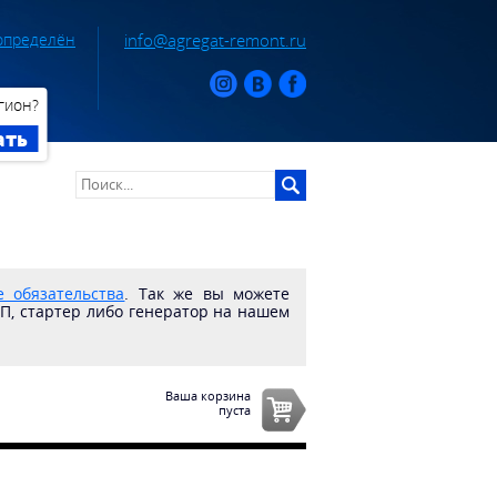
определён
info@agregat-remont.ru
гион?
ать
 обязательства
. Так же вы можете
ПП, стартер либо генератор на нашем
Ваша корзина
пуста