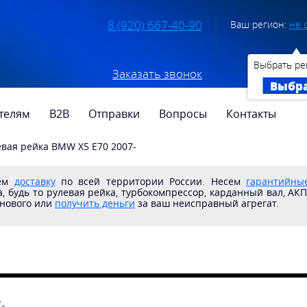
8 (920) 667-40-90
Ваш регион:
не 
Выбрать ре
Заказать звонок
Выбр
телям
B2B
Отправки
Вопросы
Контакты
евая рейка BMW X5 E70 2007-
яем
доставку
по всей территории России. Несем
гарантийные
, будь то рулевая рейка, турбокомпрессор, карданный вал, АК
 нового или
получить деньги
за ваш неисправный агрегат.
-