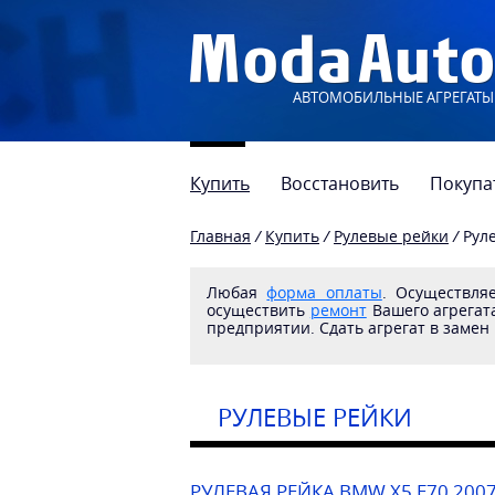
АВТОМОБИЛЬНЫЕ АГРЕГАТЫ
Купить
Восстановить
Покупа
Главная
/
Купить
/
Рулевые рейки
/
Рул
Любая
форма оплаты
. Осуществл
осуществить
ремонт
Вашего агрегата
предприятии. Сдать агрегат в замен
РУЛЕВЫЕ РЕЙКИ
РУЛЕВАЯ РЕЙКА BMW X5 E70 2007