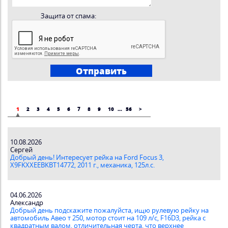
Защита от спама:
1
2
3
4
5
6
7
8
9
10
...
56
>
10.08.2026
Сергей
Добрый день! Интересует рейка на Ford Focus 3,
X9FKXXEEBKBT14772, 2011 г., механика, 125л.с.
04.06.2026
Александр
Добрый день подскажите пожалуйста, ищю рулевую рейку на
автомобиль Авео т 250, мотор стоит на 109 л/с, F16D3, рейка с
квадратным валом, отличительная черта, что верхнее