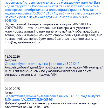
перепускной отверстие по диаметру меньше чем нижнее. Вин
код на территори России не бьётся, так как этот автомобиль в
своё время приобретался на территории Украины. Есть такие
надписи на рейке 7069501133 07 15, выбито на самом корпусе, и
на самой рейке наклейка с другим номером 7069974155-
9048406.
Здравствуйте! Номера, которые вы скинули (7069501133 и
7069974155), — это не каталожные номера, а внутренняя
маркировка литья. По ним ничего не найти. Чтобы подобрать
точно, нужны замеры или фото старой рейки (диаметр вала, тип
крепления), мы попробуем подобрать. Фото можно скинуть
info@agregat-remont.ru.
18.02.2026
Андрей
Сколько будет стоить эур на форд фокус 3 2012г ?
Андрей, добрый день! Для подбора запчасти нужен VIN номер а/
м. Мы связались с Вами по указанной электронной почте,
отправьте ответным письмом VIN.
04.09.2025
Jangeri
Здравствуйте,Нужна рулевая рейка на VW T4 1991 года выпуска
ВИН авто:- VW2ZZZ70ZMH065661
Добрый день! К сожалению, у наших поставщиков на складе
отсутствует рейка на Ваш а/м.