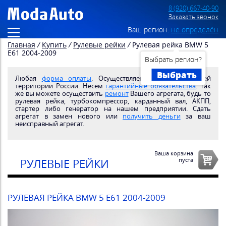
8 (920) 667-40-90
Заказать звонок
Ваш регион:
не определён
Главная
/
Купить
/
Рулевые рейки
/
Рулевая рейка BMW 5
E61 2004-2009
Выбрать регион?
Выбрать
Любая
форма оплаты
. Осуществляем
доставку
по всей
территории России. Несем
гарантийные обязательства
. Так
же вы можете осуществить
ремонт
Вашего агрегата, будь то
рулевая рейка, турбокомпрессор, карданный вал, АКПП,
стартер либо генератор на нашем предприятии. Сдать
агрегат в замен нового или
получить деньги
за ваш
неисправный агрегат.
Ваша корзина
пуста
РУЛЕВЫЕ РЕЙКИ
РУЛЕВАЯ РЕЙКА BMW 5 E61 2004-2009