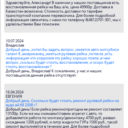
Здравствуйте, Александр! В наличии у наших поставщиков есть
восстановленная рейка на Ваш а/м, цена 49900р. Доставка в
Казахстан возможна. Стоимость доставки по тарифам
транспортной компании перевозчика. Для более подробной
информации свяжитесь с нами по телефону 8(4812)701-301, мы с
удовольствием Вам поможем.
10.07.2024
Владислав
Добрый день ,хотел бы задать вопрос ,имеется авто митсубиси
галант 8 ,американец ,иметься рулевая рейка ,потекла ,есть
информация что коррозия эту рейку хорошо поела ,в чем
вопрос ,сколько будет стоить восстановление ,и скоро будет
стоить восстановленная ?
Добрый день, Владислав! К сожалению, у нас и наших
поставщиков данная рейка отсутствует.
16.04.2024
ЕВГЕНИЯ
Добрый день .Сколлько будет стоить ремонт рулевой рейки на
ауди а4 б8 2008 г?
Добрый день! Если рейка ремонопригодна ее ремонт составляет
13100р. Если же мы снимаем/ставим агрегат с авто, то
добавляется работа по монтажу/демонтажу 4700 руб, развал-
схождение 1200 рублей, и литр жидкости ГУРа 1500 руб., такой
ремонт выполняется в течении дня. Для более подробной