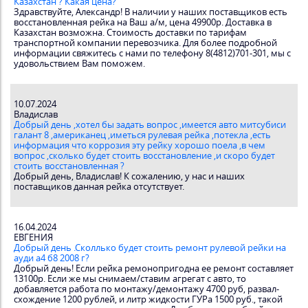
Казахстан ? Какая цена?
Здравствуйте, Александр! В наличии у наших поставщиков есть
восстановленная рейка на Ваш а/м, цена 49900р. Доставка в
Казахстан возможна. Стоимость доставки по тарифам
транспортной компании перевозчика. Для более подробной
информации свяжитесь с нами по телефону 8(4812)701-301, мы с
удовольствием Вам поможем.
10.07.2024
Владислав
Добрый день ,хотел бы задать вопрос ,имеется авто митсубиси
галант 8 ,американец ,иметься рулевая рейка ,потекла ,есть
информация что коррозия эту рейку хорошо поела ,в чем
вопрос ,сколько будет стоить восстановление ,и скоро будет
стоить восстановленная ?
Добрый день, Владислав! К сожалению, у нас и наших
поставщиков данная рейка отсутствует.
16.04.2024
ЕВГЕНИЯ
Добрый день .Сколлько будет стоить ремонт рулевой рейки на
ауди а4 б8 2008 г?
Добрый день! Если рейка ремонопригодна ее ремонт составляет
13100р. Если же мы снимаем/ставим агрегат с авто, то
добавляется работа по монтажу/демонтажу 4700 руб, развал-
схождение 1200 рублей, и литр жидкости ГУРа 1500 руб., такой