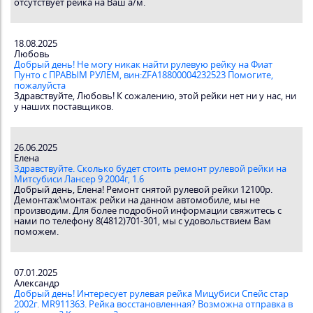
отсутствует рейка на Ваш а/м.
18.08.2025
Любовь
Добрый день! Не могу никак найти рулевую рейку на Фиат
Пунто с ПРАВЫМ РУЛЕМ, вин:ZFA18800004232523 Помогите,
пожалуйста
Здравствуйте, Любовь! К сожалению, этой рейки нет ни у нас, ни
у наших поставщиков.
26.06.2025
Елена
Здравствуйте. Сколько будет стоить ремонт рулевой рейки на
Митсубиси Лансер 9 2004г, 1.6
Добрый день, Елена! Ремонт снятой рулевой рейки 12100р.
Демонтаж\монтаж рейки на данном автомобиле, мы не
производим. Для более подробной информации свяжитесь с
нами по телефону 8(4812)701-301, мы с удовольствием Вам
поможем.
07.01.2025
Александр
Добрый день! Интересует рулевая рейка Мицубиси Спейс стар
2002г. MR911363. Рейка восстановленная? Возможна отправка в