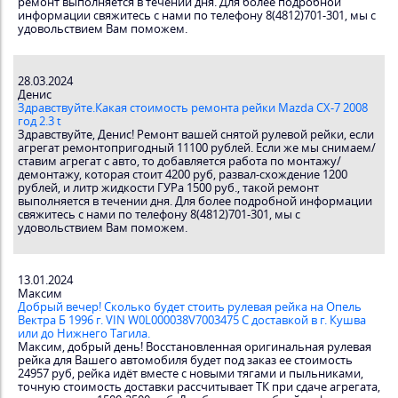
ремонт выполняется в течении дня. Для более подробной
информации свяжитесь с нами по телефону 8(4812)701-301, мы с
удовольствием Вам поможем.
28.03.2024
Денис
Здравствуйте.Какая стоимость ремонта рейки Mazda CX-7 2008
год 2.3 t
Здравствуйте, Денис! Ремонт вашей снятой рулевой рейки, если
агрегат ремонтопригодный 11100 рублей. Если же мы снимаем/
ставим агрегат с авто, то добавляется работа по монтажу/
демонтажу, которая стоит 4200 руб, развал-схождение 1200
рублей, и литр жидкости ГУРа 1500 руб., такой ремонт
выполняется в течении дня. Для более подробной информации
свяжитесь с нами по телефону 8(4812)701-301, мы с
удовольствием Вам поможем.
13.01.2024
Максим
Добрый вечер! Сколько будет стоить рулевая рейка на Опель
Вектра Б 1996 г. VIN W0L000038V7003475 С доставкой в г. Кушва
или до Нижнего Тагила.
Максим, добрый день! Восстановленная оригинальная рулевая
рейка для Вашего автомобиля будет под заказ ее стоимость
24957 руб, рейка идёт вместе с новыми тягами и пыльниками,
точную стоимость доставки рассчитывает ТК при сдаче агрегата,