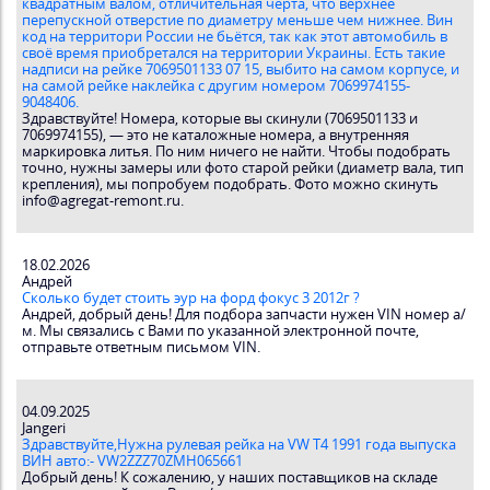
квадратным валом, отличительная черта, что верхнее
перепускной отверстие по диаметру меньше чем нижнее. Вин
код на территори России не бьётся, так как этот автомобиль в
своё время приобретался на территории Украины. Есть такие
надписи на рейке 7069501133 07 15, выбито на самом корпусе, и
на самой рейке наклейка с другим номером 7069974155-
9048406.
Здравствуйте! Номера, которые вы скинули (7069501133 и
7069974155), — это не каталожные номера, а внутренняя
маркировка литья. По ним ничего не найти. Чтобы подобрать
точно, нужны замеры или фото старой рейки (диаметр вала, тип
крепления), мы попробуем подобрать. Фото можно скинуть
info@agregat-remont.ru.
18.02.2026
Андрей
Сколько будет стоить эур на форд фокус 3 2012г ?
Андрей, добрый день! Для подбора запчасти нужен VIN номер а/
м. Мы связались с Вами по указанной электронной почте,
отправьте ответным письмом VIN.
04.09.2025
Jangeri
Здравствуйте,Нужна рулевая рейка на VW T4 1991 года выпуска
ВИН авто:- VW2ZZZ70ZMH065661
Добрый день! К сожалению, у наших поставщиков на складе