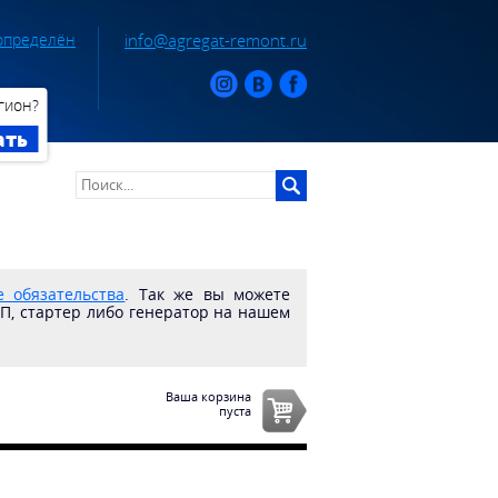
определён
info@agregat-remont.ru
гион?
ать
 обязательства
. Так же вы можете
ПП, стартер либо генератор на нашем
Ваша корзина
пуста