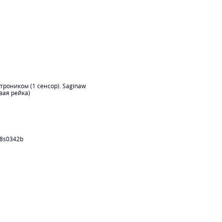
троником (1 сенсор). Saginaw
вая рейка)
8s0342b