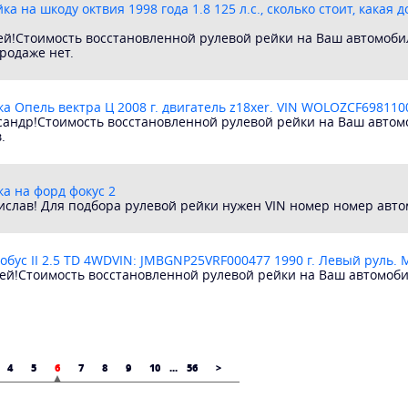
ка на шкоду октвия 1998 года 1.8 125 л.с., сколько стоит, какая 
ей!Стоимость восстановленной рулевой рейки на Ваш автомобил
продаже нет.
а Опель вектра Ц 2008 г. двигатель z18xer. VIN WOLOZCF698110
сандр!Стоимость восстановленной рулевой рейки на Ваш автомо
.
а на форд фокус 2
ислав! Для подбора рулевой рейки нужен VIN номер номер авто
втобус II 2.5 TD 4WDVIN: JMBGNP25VRF000477 1990 г. Левый руль.
ей!Стоимость восстановленной рулевой рейки на Ваш автомобил
4
5
6
7
8
9
10
...
56
>