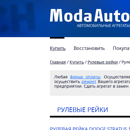
АВТОМОБИЛЬНЫЕ АГРЕГАТЫ
Купить
Восстановить
Покупа
Главная
/
Купить
/
Рулевые рейки
/
Рул
Любая
форма оплаты
. Осуществл
осуществить
ремонт
Вашего агрегата
предприятии. Сдать агрегат в замен
РУЛЕВЫЕ РЕЙКИ
РУЛЕВАЯ РЕЙКА DODGE STRATUS 