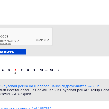
4
5
6
7
8
9
10
...
56
>
ть рулевая рейка на Шевроле Ланос(гидроусилитель)2005г.
алья! Восстановленная оригинальная рулевая рейка 13200р Нов
 течении 3-7 дней
а на форд сиерра 4х4 1637352