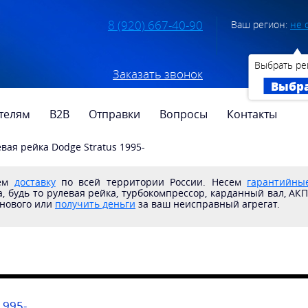
8 (920) 667-40-90
Ваш регион:
не 
Выбрать ре
Заказать звонок
Выбр
телям
B2B
Отправки
Вопросы
Контакты
евая рейка Dodge Stratus 1995-
яем
доставку
по всей территории России. Несем
гарантийные
, будь то рулевая рейка, турбокомпрессор, карданный вал, АК
 нового или
получить деньги
за ваш неисправный агрегат.
1995-