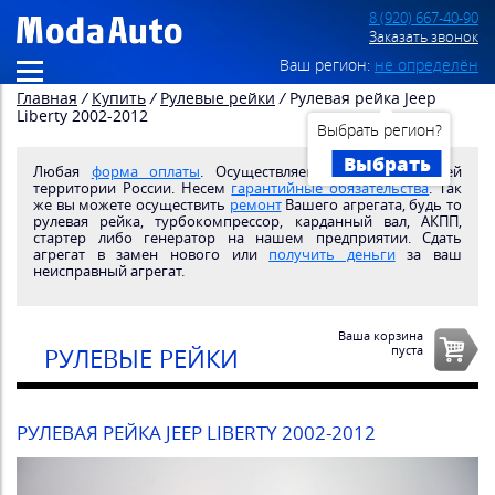
8 (920) 667-40-90
Заказать звонок
Ваш регион:
не определён
Главная
/
Купить
/
Рулевые рейки
/
Рулевая рейка Jeep
Liberty 2002-2012
Выбрать регион?
Выбрать
Любая
форма оплаты
. Осуществляем
доставку
по всей
территории России. Несем
гарантийные обязательства
. Так
же вы можете осуществить
ремонт
Вашего агрегата, будь то
рулевая рейка, турбокомпрессор, карданный вал, АКПП,
стартер либо генератор на нашем предприятии. Сдать
агрегат в замен нового или
получить деньги
за ваш
неисправный агрегат.
Ваша корзина
пуста
РУЛЕВЫЕ РЕЙКИ
РУЛЕВАЯ РЕЙКА JEEP LIBERTY 2002-2012