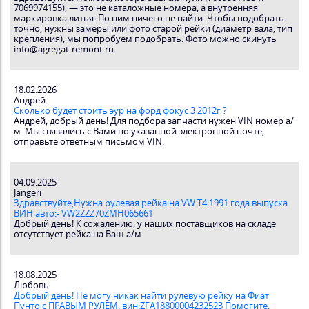
7069974155), — это не каталожные номера, а внутренняя
маркировка литья. По ним ничего не найти. Чтобы подобрать
точно, нужны замеры или фото старой рейки (диаметр вала, тип
крепления), мы попробуем подобрать. Фото можно скинуть
info@agregat-remont.ru.
18.02.2026
Андрей
Сколько будет стоить эур на форд фокус 3 2012г ?
Андрей, добрый день! Для подбора запчасти нужен VIN номер а/
м. Мы связались с Вами по указанной электронной почте,
отправьте ответным письмом VIN.
04.09.2025
Jangeri
Здравствуйте,Нужна рулевая рейка на VW T4 1991 года выпуска
ВИН авто:- VW2ZZZ70ZMH065661
Добрый день! К сожалению, у наших поставщиков на складе
отсутствует рейка на Ваш а/м.
18.08.2025
Любовь
Добрый день! Не могу никак найти рулевую рейку на Фиат
Пунто с ПРАВЫМ РУЛЕМ, вин:ZFA18800004232523 Помогите,