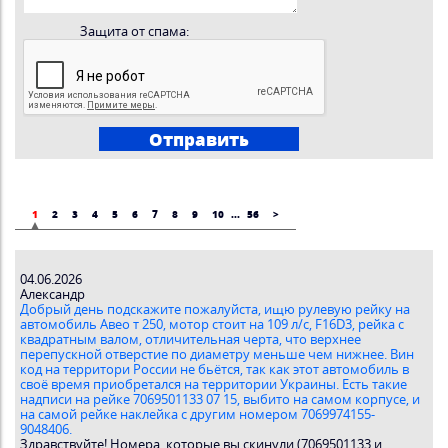
Защита от спама:
1
2
3
4
5
6
7
8
9
10
...
56
>
04.06.2026
Александр
Добрый день подскажите пожалуйста, ищю рулевую рейку на
автомобиль Авео т 250, мотор стоит на 109 л/с, F16D3, рейка с
квадратным валом, отличительная черта, что верхнее
перепускной отверстие по диаметру меньше чем нижнее. Вин
код на территори России не бьётся, так как этот автомобиль в
своё время приобретался на территории Украины. Есть такие
надписи на рейке 7069501133 07 15, выбито на самом корпусе, и
на самой рейке наклейка с другим номером 7069974155-
9048406.
Здравствуйте! Номера, которые вы скинули (7069501133 и