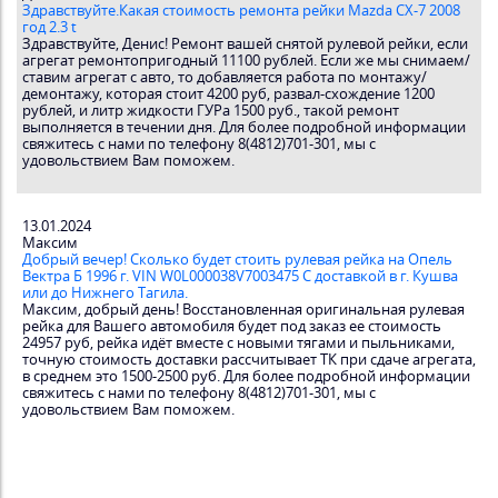
Здравствуйте.Какая стоимость ремонта рейки Mazda CX-7 2008
год 2.3 t
Здравствуйте, Денис! Ремонт вашей снятой рулевой рейки, если
агрегат ремонтопригодный 11100 рублей. Если же мы снимаем/
ставим агрегат с авто, то добавляется работа по монтажу/
демонтажу, которая стоит 4200 руб, развал-схождение 1200
рублей, и литр жидкости ГУРа 1500 руб., такой ремонт
выполняется в течении дня. Для более подробной информации
свяжитесь с нами по телефону 8(4812)701-301, мы с
удовольствием Вам поможем.
13.01.2024
Максим
Добрый вечер! Сколько будет стоить рулевая рейка на Опель
Вектра Б 1996 г. VIN W0L000038V7003475 С доставкой в г. Кушва
или до Нижнего Тагила.
Максим, добрый день! Восстановленная оригинальная рулевая
рейка для Вашего автомобиля будет под заказ ее стоимость
24957 руб, рейка идёт вместе с новыми тягами и пыльниками,
точную стоимость доставки рассчитывает ТК при сдаче агрегата,
в среднем это 1500-2500 руб. Для более подробной информации
свяжитесь с нами по телефону 8(4812)701-301, мы с
удовольствием Вам поможем.