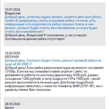
10.07.2024
Владислав
Добрый день ,хотел бы задать вопрос ,имеется авто митсубиси
галант 8 ,американец ,иметься рулевая рейка ,потекла ,есть
информация что коррозия эту рейку хорошо поела ,в чем
вопрос ,сколько будет стоить восстановление ,и скоро будет
стоить восстановленная ?
Добрый день, Владислав! К сожалению, у нас и наших
поставщиков данная рейка отсутствует.
16.04.2024
ЕВГЕНИЯ
Добрый день .Сколлько будет стоить ремонт рулевой рейки на
ауди а4 б8 2008 г?
Добрый день! Если рейка ремонопригодна ее ремонт составляет
13100р. Если же мы снимаем/ставим агрегат с авто, то
добавляется работа по монтажу/демонтажу 4700 руб, развал-
схождение 1200 рублей, и литр жидкости ГУРа 1500 руб., такой
ремонт выполняется в течении дня. Для более подробной
информации свяжитесь с нами по телефону 8(4812)701-301, мы с
удовольствием Вам поможем.
28.03.2024
Денис