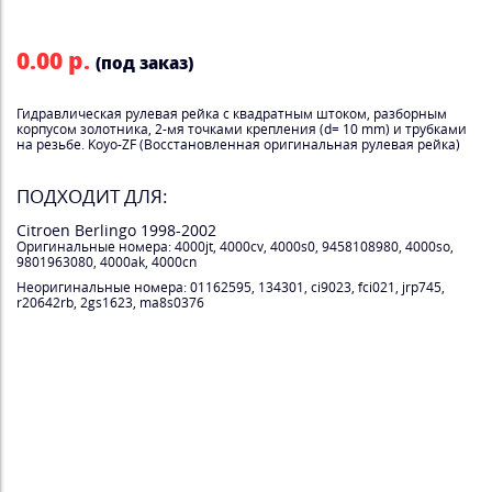
0.00 р.
(под заказ)
Гидравлическая рулевая рейка с квадратным штоком, разборным
корпусом золотника, 2-мя точками крепления (d= 10 mm) и трубками
на резьбе. Koyo-ZF (Восстановленная оригинальная рулевая рейка)
ПОДХОДИТ ДЛЯ:
Citroen Berlingo 1998-2002
Оригинальные номера: 4000jt, 4000cv, 4000s0, 9458108980, 4000so,
9801963080, 4000ak, 4000cn
Неоригинальные номера: 01162595, 134301, ci9023, fci021, jrp745,
r20642rb, 2gs1623, ma8s0376