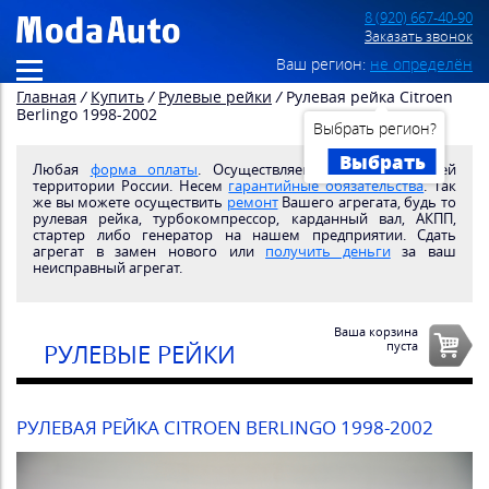
8 (920) 667-40-90
Заказать звонок
Ваш регион:
не определён
Главная
/
Купить
/
Рулевые рейки
/
Рулевая рейка Citroen
Berlingo 1998-2002
Выбрать регион?
Выбрать
Любая
форма оплаты
. Осуществляем
доставку
по всей
территории России. Несем
гарантийные обязательства
. Так
же вы можете осуществить
ремонт
Вашего агрегата, будь то
рулевая рейка, турбокомпрессор, карданный вал, АКПП,
стартер либо генератор на нашем предприятии. Сдать
агрегат в замен нового или
получить деньги
за ваш
неисправный агрегат.
Ваша корзина
пуста
РУЛЕВЫЕ РЕЙКИ
РУЛЕВАЯ РЕЙКА CITROEN BERLINGO 1998-2002