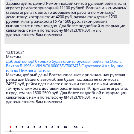
Здравствуйте, Денис! Ремонт вашей снятой рулевой рейки, если
агрегат ремонтопригодный 11100 рублей. Если же мы снимаем/
ставим агрегат с авто, то добавляется работа по монтажу/
демонтажу, которая стоит 4200 руб, развал-схождение 1200
рублей, и литр жидкости ГУРа 1500 руб., такой ремонт
выполняется в течении дня. Для более подробной информации
свяжитесь с нами по телефону 8(4812)701-301, мы с
удовольствием Вам поможем.
13.01.2024
Максим
Добрый вечер! Сколько будет стоить рулевая рейка на Опель
Вектра Б 1996 г. VIN W0L000038V7003475 С доставкой в г. Кушва
или до Нижнего Тагила.
Максим, добрый день! Восстановленная оригинальная рулевая
рейка для Вашего автомобиля будет под заказ ее стоимость
24957 руб, рейка идёт вместе с новыми тягами и пыльниками,
точную стоимость доставки рассчитывает ТК при сдаче агрегата,
в среднем это 1500-2500 руб. Для более подробной информации
свяжитесь с нами по телефону 8(4812)701-301, мы с
удовольствием Вам поможем.
1
2
3
4
5
6
7
8
9
10
...
56
>