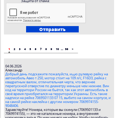
Защита от спама:
1
2
3
4
5
6
7
8
9
10
...
56
>
04.06.2026
Александр
Добрый день подскажите пожалуйста, ищю рулевую рейку на
автомобиль Авео т 250, мотор стоит на 109 л/с, F16D3, рейка с
квадратным валом, отличительная черта, что верхнее
перепускной отверстие по диаметру меньше чем нижнее. Вин
код на территори России не бьётся, так как этот автомобиль в
своё время приобретался на территории Украины. Есть такие
надписи на рейке 7069501133 07 15, выбито на самом корпусе, и
на самой рейке наклейка с другим номером 7069974155-
9048406.
Здравствуйте! Номера, которые вы скинули (7069501133 и
7069974155), — это не каталожные номера, а внутренняя
маркировка литья. По ним ничего не найти. Чтобы подобрать