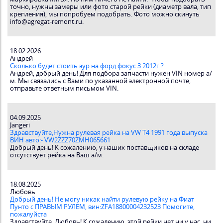
точно, нужны замеры или фото старой рейки (диаметр вала, тип
крепления), мы попробуем подобрать. Фото можно скинуть
info@agregat-remont.ru.
18.02.2026
Андрей
Сколько будет стоить эур на форд фокус 3 2012г ?
Андрей, добрый день! Для подбора запчасти нужен VIN номер а/
м. Мы связались с Вами по указанной электронной почте,
отправьте ответным письмом VIN.
04.09.2025
Jangeri
Здравствуйте,Нужна рулевая рейка на VW T4 1991 года выпуска
ВИН авто:- VW2ZZZ70ZMH065661
Добрый день! К сожалению, у наших поставщиков на складе
отсутствует рейка на Ваш а/м.
18.08.2025
Любовь
Добрый день! Не могу никак найти рулевую рейку на Фиат
Пунто с ПРАВЫМ РУЛЕМ, вин:ZFA18800004232523 Помогите,
пожалуйста
Здравствуйте, Любовь! К сожалению, этой рейки нет ни у нас, ни