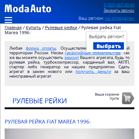
8 (920) 667-40-90
Заказать звонок
Ваш регион:
не определён
Главная
/
Купить
/
Рулевые рейки
/
Рулевая рейка Fiat
Marea 1996-
Выбрать регион?
Выбрать
Любая
форма оплаты
. Осуществляем
доставку
по всей
территории России. Несем
гарантийные обязательства
. Так
же вы можете осуществить
ремонт
Вашего агрегата, будь то
рулевая рейка, турбокомпрессор, карданный вал, АКПП,
стартер либо генератор на нашем предприятии. Сдать
агрегат в замен нового или
получить деньги
за ваш
неисправный агрегат.
Ваша корзина
пуста
РУЛЕВЫЕ РЕЙКИ
РУЛЕВАЯ РЕЙКА FIAT MAREA 1996-