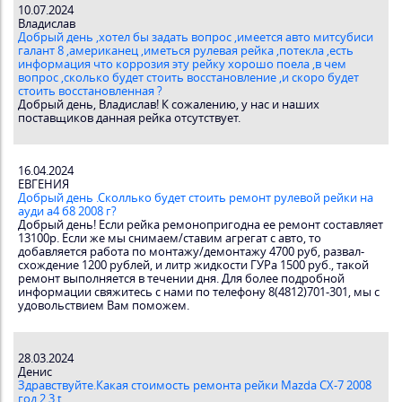
10.07.2024
Владислав
Добрый день ,хотел бы задать вопрос ,имеется авто митсубиси
галант 8 ,американец ,иметься рулевая рейка ,потекла ,есть
информация что коррозия эту рейку хорошо поела ,в чем
вопрос ,сколько будет стоить восстановление ,и скоро будет
стоить восстановленная ?
Добрый день, Владислав! К сожалению, у нас и наших
поставщиков данная рейка отсутствует.
16.04.2024
ЕВГЕНИЯ
Добрый день .Сколлько будет стоить ремонт рулевой рейки на
ауди а4 б8 2008 г?
Добрый день! Если рейка ремонопригодна ее ремонт составляет
13100р. Если же мы снимаем/ставим агрегат с авто, то
добавляется работа по монтажу/демонтажу 4700 руб, развал-
схождение 1200 рублей, и литр жидкости ГУРа 1500 руб., такой
ремонт выполняется в течении дня. Для более подробной
информации свяжитесь с нами по телефону 8(4812)701-301, мы с
удовольствием Вам поможем.
28.03.2024
Денис
Здравствуйте.Какая стоимость ремонта рейки Mazda CX-7 2008
год 2.3 t