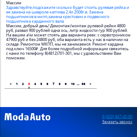
Максим
Здравствуйте,подскажите сколько будет стоить рулевая рейка и
ее замена на шевроле каптива 2.4л 2008г.в. Замена
подшипников в мкпп,замена крестовин и подвесного
подшипника карданного вала
Максим, добрый день! Демонтаж/монтаж рулевой рейки 4800
руб, развал 900 рублей одна ось, литр жидкости гур 900 рублей.
На вашем а\м может стоять два варианта реек: с сервотроником
47900 руб и без 24800 руб, оба варианта есть у нас в наличии на
складе. Ремонтом МКПП, мы не занимаемся. Ремонт кардана
под ключ 16500₽. Для более подробной информации свяжитесь
с нами по телефону 8(4812)701-301, мы с удовольствием Вам
поможем.
<
1
2
3
4
5
6
7
8
9
10
...
56
>
8 (920) 667-40-90
Заказать звонок