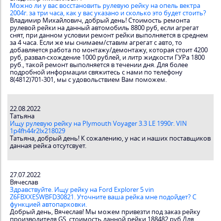
Можно ли у вас восстановить рулевую рейку на опель вектра
2004г. за три часа, как у вас указано и сколько это будет стоить?
Владимир Михайлович, добрый день! Стоимость ремонта
рулевой рейки на данный автомобиль 8800 руб, если агрегат
снят, при данном условии ремонт рейки выполняется в среднем
за 4 часа. Если же мы снимаем/ставим агрегат с авто, то
добавляется работа по монтажу/демонтажу, которая стоит 4200
руб, развал-схождение 1000 рублей, и литр жидкости ГУРа 1800
руб., такой ремонт выполняется в течении дня. Для более
подробной информации свяжитесь с нами по телефону
8(4812)701-301, мы с удовольствием Вам поможем.
22.08.2022
Татьяна
Ищу рулевую рейку на Plymouth Voyager 3.3 LE 1990г. VIN
1p4fh44r2lx218029
Татьяна, добрый день! К сожалению, у нас и наших поставщиков
данная рейка отсутсвует.
27.07.2022
Вячеслав
Здравствуйте. Ищу рейку на Ford Explorer 5 vin
Z6FBXXESWBFD30821. Уточните ваша рейка мне подойдет? С
функцией автопарковки.
Добрый день, Вячеслав! Мы можем привезти под заказ рейку
производителя GS, стоимость данной рейки 188482 руб.Для