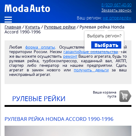
8 (920) 667-40-90
Заказать звонок
Ваш регион:
не определён
Главная
/
Купить
/
Рулевые рейки
/
Рулевая рейка Honda
Accord 1990-1996
Выбрать регион?
Выбрать
Любая
форма оплаты
. Осуществляем
доставку
по всей
территории России. Несем
гарантийные обязательства
. Так
же вы можете осуществить
ремонт
Вашего агрегата, будь то
рулевая рейка, турбокомпрессор, карданный вал, АКПП,
стартер либо генератор на нашем предприятии. Сдать
агрегат в замен нового или
получить деньги
за ваш
неисправный агрегат.
Ваша корзина
пуста
РУЛЕВЫЕ РЕЙКИ
РУЛЕВАЯ РЕЙКА HONDA ACCORD 1990-1996