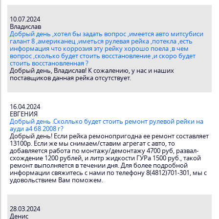
10.07.2024
Владислав
Добрый день ,хотел бы задать вопрос ,имеется авто митсубиси
галант 8 ,американец ,иметься рулевая рейка ,потекла ,есть
информация что коррозия эту рейку хорошо поела ,в чем
вопрос ,сколько будет стоить восстановление ,и скоро будет
стоить восстановленная ?
Добрый день, Владислав! К сожалению, у нас и наших
поставщиков данная рейка отсутствует.
16.04.2024
ЕВГЕНИЯ
Добрый день .Сколлько будет стоить ремонт рулевой рейки на
ауди а4 б8 2008 г?
Добрый день! Если рейка ремонопригодна ее ремонт составляет
13100р. Если же мы снимаем/ставим агрегат с авто, то
добавляется работа по монтажу/демонтажу 4700 руб, развал-
схождение 1200 рублей, и литр жидкости ГУРа 1500 руб., такой
ремонт выполняется в течении дня. Для более подробной
информации свяжитесь с нами по телефону 8(4812)701-301, мы с
удовольствием Вам поможем.
28.03.2024
Денис