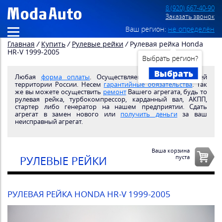
8 (920) 667-40-90
Заказать звонок
Ваш регион:
не определён
Главная
/
Купить
/
Рулевые рейки
/
Рулевая рейка Honda
HR-V 1999-2005
Выбрать регион?
Выбрать
Любая
форма оплаты
. Осуществляем
доставку
по всей
территории России. Несем
гарантийные обязательства
. Так
же вы можете осуществить
ремонт
Вашего агрегата, будь то
рулевая рейка, турбокомпрессор, карданный вал, АКПП,
стартер либо генератор на нашем предприятии. Сдать
агрегат в замен нового или
получить деньги
за ваш
неисправный агрегат.
Ваша корзина
пуста
РУЛЕВЫЕ РЕЙКИ
РУЛЕВАЯ РЕЙКА HONDA HR-V 1999-2005