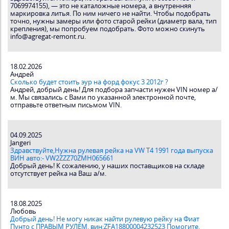
7069974155), — это не каталожные номера, а внутренняя
маркировка литья. По ним ничего не найти. Чтобы подобрать
точно, нужны замеры или фото старой рейки (диаметр вала, тип
крепления), мы попробуем подобрать. Фото можно скинуть
info@agregat-remont.ru.
18.02.2026
Андрей
Сколько будет стоить эур на форд фокус 3 2012г ?
Андрей, добрый день! Для подбора запчасти нужен VIN номер а/
м. Мы связались с Вами по указанной электронной почте,
отправьте ответным письмом VIN.
04.09.2025
Jangeri
Здравствуйте,Нужна рулевая рейка на VW T4 1991 года выпуска
ВИН авто:- VW2ZZZ70ZMH065661
Добрый день! К сожалению, у наших поставщиков на складе
отсутствует рейка на Ваш а/м.
18.08.2025
Любовь
Добрый день! Не могу никак найти рулевую рейку на Фиат
Пунто с ПРАВЫМ РУЛЕМ, вин:ZFA18800004232523 Помогите,