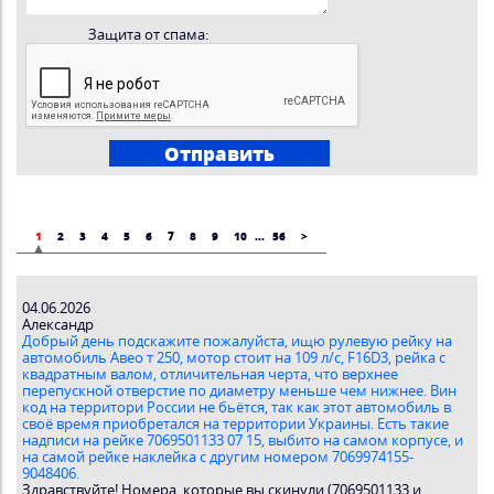
Защита от спама:
1
2
3
4
5
6
7
8
9
10
...
56
>
04.06.2026
Александр
Добрый день подскажите пожалуйста, ищю рулевую рейку на
автомобиль Авео т 250, мотор стоит на 109 л/с, F16D3, рейка с
квадратным валом, отличительная черта, что верхнее
перепускной отверстие по диаметру меньше чем нижнее. Вин
код на территори России не бьётся, так как этот автомобиль в
своё время приобретался на территории Украины. Есть такие
надписи на рейке 7069501133 07 15, выбито на самом корпусе, и
на самой рейке наклейка с другим номером 7069974155-
9048406.
Здравствуйте! Номера, которые вы скинули (7069501133 и