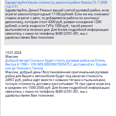
Здравствуйте.Какая стоимость ремонта рейки Mazda CX-7 2008
год 2.3 t
Здравствуйте, Денис! Ремонт вашей снятой рулевой рейки, если
агрегат ремонтопригодный 11100 рублей. Если же мы снимаем/
ставим агрегат с авто, то добавляется работа по монтажу/
демонтажу, которая стоит 4200 руб, развал-схождение 1200
рублей, и литр жидкости ГУРа 1500 руб., такой ремонт
выполняется в течении дня. Для более подробной информации
свяжитесь с нами по телефону 8(4812)701-301, мы с
удовольствием Вам поможем.
13.01.2024
Максим
Добрый вечер! Сколько будет стоить рулевая рейка на Опель
Вектра Б 1996 г. VIN W0L000038V7003475 С доставкой в г. Кушва
или до Нижнего Тагила.
Максим, добрый день! Восстановленная оригинальная рулевая
рейка для Вашего автомобиля будет под заказ ее стоимость
24957 руб, рейка идёт вместе с новыми тягами и пыльниками,
точную стоимость доставки рассчитывает ТК при сдаче агрегата,
в среднем это 1500-2500 руб. Для более подробной информации
свяжитесь с нами по телефону 8(4812)701-301, мы с
удовольствием Вам поможем.