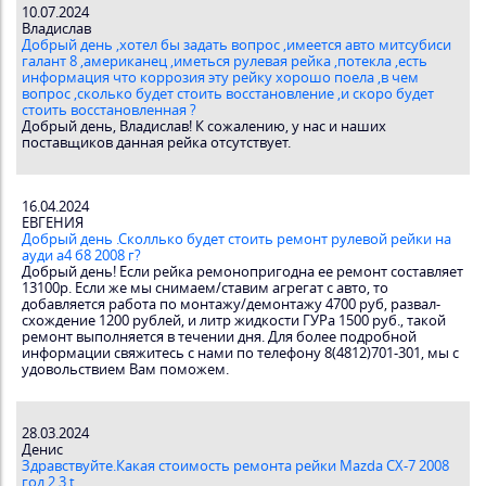
10.07.2024
Владислав
Добрый день ,хотел бы задать вопрос ,имеется авто митсубиси
галант 8 ,американец ,иметься рулевая рейка ,потекла ,есть
информация что коррозия эту рейку хорошо поела ,в чем
вопрос ,сколько будет стоить восстановление ,и скоро будет
стоить восстановленная ?
Добрый день, Владислав! К сожалению, у нас и наших
поставщиков данная рейка отсутствует.
16.04.2024
ЕВГЕНИЯ
Добрый день .Сколлько будет стоить ремонт рулевой рейки на
ауди а4 б8 2008 г?
Добрый день! Если рейка ремонопригодна ее ремонт составляет
13100р. Если же мы снимаем/ставим агрегат с авто, то
добавляется работа по монтажу/демонтажу 4700 руб, развал-
схождение 1200 рублей, и литр жидкости ГУРа 1500 руб., такой
ремонт выполняется в течении дня. Для более подробной
информации свяжитесь с нами по телефону 8(4812)701-301, мы с
удовольствием Вам поможем.
28.03.2024
Денис
Здравствуйте.Какая стоимость ремонта рейки Mazda CX-7 2008
год 2.3 t