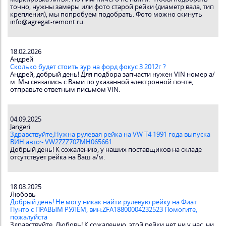
точно, нужны замеры или фото старой рейки (диаметр вала, тип
крепления), мы попробуем подобрать. Фото можно скинуть
info@agregat-remont.ru.
18.02.2026
Андрей
Сколько будет стоить эур на форд фокус 3 2012г ?
Андрей, добрый день! Для подбора запчасти нужен VIN номер а/
м. Мы связались с Вами по указанной электронной почте,
отправьте ответным письмом VIN.
04.09.2025
Jangeri
Здравствуйте,Нужна рулевая рейка на VW T4 1991 года выпуска
ВИН авто:- VW2ZZZ70ZMH065661
Добрый день! К сожалению, у наших поставщиков на складе
отсутствует рейка на Ваш а/м.
18.08.2025
Любовь
Добрый день! Не могу никак найти рулевую рейку на Фиат
Пунто с ПРАВЫМ РУЛЕМ, вин:ZFA18800004232523 Помогите,
пожалуйста
Здравствуйте, Любовь! К сожалению, этой рейки нет ни у нас, ни