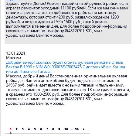
Здравствуйте, Денис! Ремонт вашей снятой рулевой рейки, если
агрегат ремонтопригодный 11100 рублей. Если же мы снимаем/
ставим агрегат с авто, то добавляется работа по монтажу/
демонтажу, которая стоит 4200 руб, развал-схождение 1200
рублей, и литр жидкости ГУРа 1500 руб., такой ремонт
выполняется в течении дня. Для более подробной информации
свяжитесь с нами по телефону 8(4812)701-301, мы с
удовольствием Вам поможем.
13.01.2024
Максим
Добрый вечер! Сколько будет стоить рулевая рейка на Опель
Вектра Б 1996 г. VIN W0L000038V7003475 С доставкой в г. Кушва
или до Нижнего Тагила.
Максим, добрый день! Восстановленная оригинальная рулевая
рейка для Вашего автомобиля будет под заказ ее стоимость
24957 руб, рейка идёт вместе с новыми тягами и пыльниками,
точную стоимость доставки рассчитывает ТК при сдаче агрегата,
в среднем это 1500-2500 руб. Для более подробной информации
свяжитесь с нами по телефону 8(4812)701-301, мы с
удовольствием Вам поможем.
1
2
3
4
5
6
7
8
9
10
...
56
>