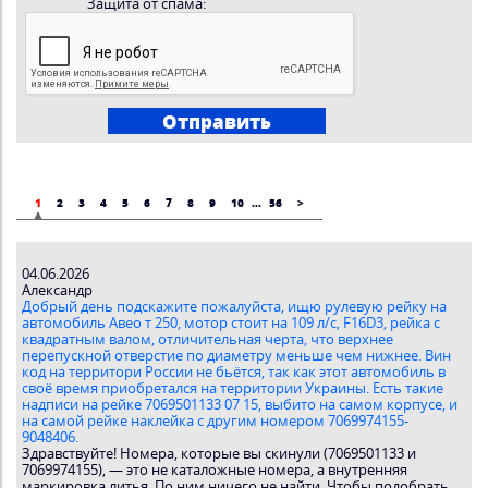
Защита от спама:
1
2
3
4
5
6
7
8
9
10
...
56
>
04.06.2026
Александр
Добрый день подскажите пожалуйста, ищю рулевую рейку на
автомобиль Авео т 250, мотор стоит на 109 л/с, F16D3, рейка с
квадратным валом, отличительная черта, что верхнее
перепускной отверстие по диаметру меньше чем нижнее. Вин
код на территори России не бьётся, так как этот автомобиль в
своё время приобретался на территории Украины. Есть такие
надписи на рейке 7069501133 07 15, выбито на самом корпусе, и
на самой рейке наклейка с другим номером 7069974155-
9048406.
Здравствуйте! Номера, которые вы скинули (7069501133 и
7069974155), — это не каталожные номера, а внутренняя
маркировка литья. По ним ничего не найти. Чтобы подобрать