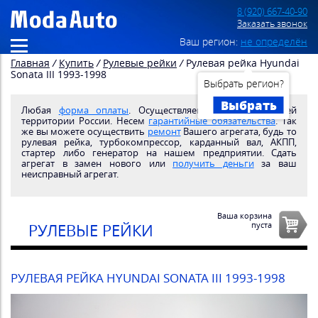
8 (920) 667-40-90
Заказать звонок
Ваш регион:
не определён
Главная
/
Купить
/
Рулевые рейки
/
Рулевая рейка Hyundai
Sonata III 1993-1998
Выбрать регион?
Выбрать
Любая
форма оплаты
. Осуществляем
доставку
по всей
территории России. Несем
гарантийные обязательства
. Так
же вы можете осуществить
ремонт
Вашего агрегата, будь то
рулевая рейка, турбокомпрессор, карданный вал, АКПП,
стартер либо генератор на нашем предприятии. Сдать
агрегат в замен нового или
получить деньги
за ваш
неисправный агрегат.
Ваша корзина
пуста
РУЛЕВЫЕ РЕЙКИ
РУЛЕВАЯ РЕЙКА HYUNDAI SONATA III 1993-1998