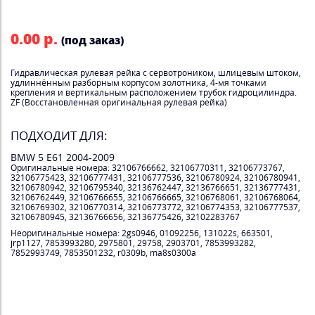
0.00 р.
(под заказ)
Гидравлическая рулевая рейка с сервотроником, шлицевым штоком,
удлиннённым разборным корпусом золотника, 4-мя точками
крепления и вертикальным расположением трубок гидроцилиндра.
ZF (Восстановленная оригинальная рулевая рейка)
ПОДХОДИТ ДЛЯ:
BMW 5 E61 2004-2009
Оригинальные номера: 32106766662, 32106770311, 32106773767,
32106775423, 32106777431, 32106777536, 32106780924, 32106780941,
32106780942, 32106795340, 32136762447, 32136766651, 32136777431,
32106762449, 32106766655, 32106766665, 32106768061, 32106768064,
32106769302, 32106770314, 32106773772, 32106774353, 32106777537,
32106780945, 32136766656, 32136775426, 32102283767
Неоригинальные номера: 2gs0946, 01092256, 131022s, 663501,
jrp1127, 7853993280, 2975801, 29758, 2903701, 7853993282,
7852993749, 7853501232, r0309b, ma8s0300a