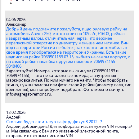
04.06.2026
Александр
Добрый день подскажите пожалуйста, ищю рулевую рейку на
автомобиль Авео т 250, мотор стоит на 109 л/с, F16D3, рейка с
квадратным валом, отличительная черта, что верхнее
перепускной отверстие по диаметру меньше чем нижнее. Вин
код на территори России не бьётся, так как этот автомобиль в
своё время приобретался на территории Украины. Есть такие
надписи на рейке 7069501133 07 15, выбито на самом корпусе, и
на самой рейке наклейка с другим номером 7069974155-
9048406.
Здравствуйте! Номера, которые вы скинули (7069501133 и
7069974155), — это не каталожные номера, а внутренняя
маркировка литья. По ним ничего не найти. Чтобы подобрать
точно, нужны замеры или фото старой рейки (диаметр вала, тип
крепления), мы попробуем подобрать. Фото можно скинуть
info@agregat-remont.ru.
18.02.2026
Андрей
Сколько будет стоить эур на форд фокус 3 2012г ?
Андрей, добрый день! Для подбора запчасти нужен VIN номер а/
м. Мы связались с Вами по указанной электронной почте,
отправьте ответным письмом VIN.