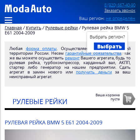
8 (920) 667-40-90
Заказать звонок
Ваш регион:
не определён
Главная
/
Купить
/
Рулевые рейки
/
Рулевая рейка BMW 5
E61 2004-2009
Выбрать регион?
Выбрать
Любая
форма оплаты
. Осуществляем
доставку
по всей
территории России. Несем
гарантийные обязательства
. Так
же вы можете осуществить
ремонт
Вашего агрегата, будь то
рулевая рейка, турбокомпрессор, карданный вал, АКПП,
стартер либо генератор на нашем предприятии. Сдать
агрегат в замен нового или
получить деньги
за ваш
неисправный агрегат.
Ваша корзина
пуста
РУЛЕВЫЕ РЕЙКИ
РУЛЕВАЯ РЕЙКА BMW 5 E61 2004-2009