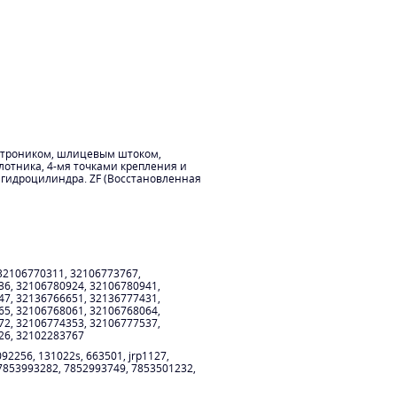
вотроником, шлицевым штоком,
отника, 4-мя точками крепления и
гидроцилиндра. ZF (Восстановленная
32106770311, 32106773767,
36, 32106780924, 32106780941,
47, 32136766651, 32136777431,
65, 32106768061, 32106768064,
72, 32106774353, 32106777537,
26, 32102283767
2256, 131022s, 663501, jrp1127,
 7853993282, 7852993749, 7853501232,