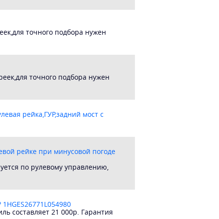
еек,для точного подбора нужен
реек,для точного подбора нужен
левая рейка,ГУР,задний мост с
левой рейке при минусовой погоде
руется по рулевому управлению,
ь? 1HGES26771L054980
ль составляет 21 000р. Гарантия