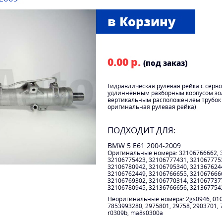
0.00 р.
(под заказ)
Гидравлическая рулевая рейка с сер
удлиннённым разборным корпусом зол
вертикальным расположением трубок 
оригинальная рулевая рейка)
ПОДХОДИТ ДЛЯ:
BMW 5 E61 2004-2009
Оригинальные номера: 32106766662, 
32106775423, 32106777431, 321067775
32106780942, 32106795340, 321367624
32106762449, 32106766655, 321067666
32106769302, 32106770314, 321067737
32106780945, 32136766656, 321367754
Неоригинальные номера: 2gs0946, 0109
7853993280, 2975801, 29758, 2903701,
r0309b, ma8s0300a