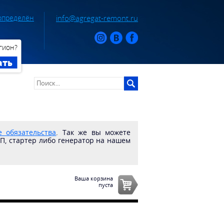
определён
info@agregat-remont.ru
гион?
ать
 обязательства
. Так же вы можете
ПП, стартер либо генератор на нашем
Ваша корзина
пуста