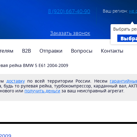
8 (920) 667-40-90
Ваш регион:
не 
Выбрать ре
Заказать звонок
Выбр
телям
B2B
Отправки
Вопросы
Контакты
евая рейка BMW 5 E61 2004-2009
яем
доставку
по всей территории России. Несем
гарантийные
, будь то рулевая рейка, турбокомпрессор, карданный вал, АК
 нового или
получить деньги
за ваш неисправный агрегат.
2009