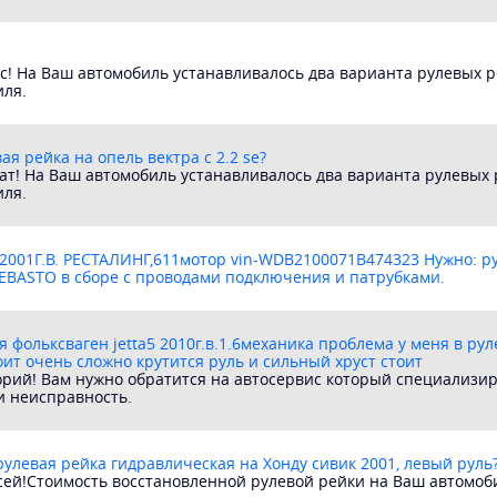
с! На Ваш автомобиль устанавливалось два варианта рулевых р
иля.
ая рейка на опель вектра с 2.2 se?
ат! На Ваш автомобиль устанавливалось два варианта рулевых 
иля.
2001Г.В. РЕСТАЛИНГ,611мотор vin-WDB2100071B474323 Нужно: ру
BASTO в сборе с проводами подключения и патрубками.
я фольксваген jetta5 2010г.в.1.6механика проблема у меня в ру
ит очень сложно крутится руль и сильный хруст стоит
орий! Вам нужно обратится на автосервис который специализи
и неисправность.
рулевая рейка гидравлическая на Хонду сивик 2001, левый рул
сей!Стоимость восстановленной рулевой рейки на Ваш автомоби