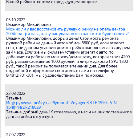
Вашей рейки ответили в предыдущем вопросе.
05.10.2022
Владимир Михайлович
Можно ли у вас восстановить рулевую рейку на опель вектра
2004г. за три часа, как у вас указано и сколько это будет стоить?
Владимир Михайлович, добрый день! Стоимость ремонта
рулевой рейки на данный автомобиль 8800 руб, если агрегат
снят, при данном условии ремонт рейки выполняется в среднем
за 4 часа. Если же мы снимаем/ставим агрегат с авто, то
добавляется работа по монтажу/демонтажу, которая стоит 4200
руб, развал-схождение 1000 рублей, и литр жидкости ГУРа 1800
руб., такой ремонт выполняется в течении дня. Для более
подробной информации свяжитесь с нами по телефону
8(4812)701-301, мы с удовольствием Вам поможем.
22.08.2022
Татьяна
Ищу рулевую рейку на Plymouth Voyager 3.3 LE 1990г. VIN
1p4fh44r2lx218029
Татьяна, добрый день! К сожалению, у нас и наших поставщиков
данная рейка отсутсвует.
27.07.2022