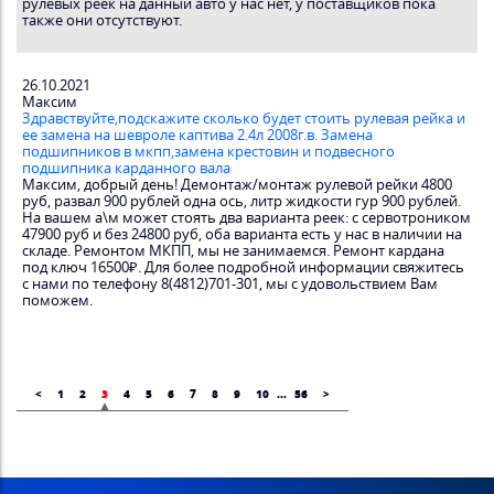
рулевых реек на данный авто у нас нет, у поставщиков пока
также они отсутствуют.
26.10.2021
Максим
Здравствуйте,подскажите сколько будет стоить рулевая рейка и
ее замена на шевроле каптива 2.4л 2008г.в. Замена
подшипников в мкпп,замена крестовин и подвесного
подшипника карданного вала
Максим, добрый день! Демонтаж/монтаж рулевой рейки 4800
руб, развал 900 рублей одна ось, литр жидкости гур 900 рублей.
На вашем а\м может стоять два варианта реек: с сервотроником
47900 руб и без 24800 руб, оба варианта есть у нас в наличии на
складе. Ремонтом МКПП, мы не занимаемся. Ремонт кардана
под ключ 16500₽. Для более подробной информации свяжитесь
с нами по телефону 8(4812)701-301, мы с удовольствием Вам
поможем.
<
1
2
3
4
5
6
7
8
9
10
...
56
>