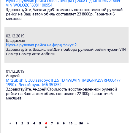
Нужна рулевая рейка Опель вектра Ц 2008 г. двигатель z18xer.
VIN WOLOZCF6981100954
Здравствуйте, Александр!Стоимость восстановленной рулевой
рейки на Ваш автомобиль составляет 23 8000р. Гарантия 6
месяцев.
02.12.2019
Владислав
Нужна рулевая рейка на форд фокус 2
Здравствуйте, Владислав! Для подбора рулевой рейки нужен VIN
номер номер автомобиля.
01.12.2019
Андрей
Mitsubishi L 300 автобус II 2.5 TD 4WDVIN: JMBGNP25VRF000477
1990 г. Левый руль. МБ 351852
Здравствуйте, Андрей!Стоимость восстановленной рулевой
рейки на Ваш автомобиль составляет 22 300р. Гарантия 6
месяцев.
<
1
2
3
4
5
6
7
8
9
10
...
56
>